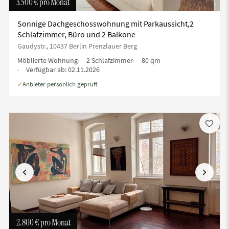
3.500 €
pro Monat
Sonnige Dachgeschosswohnung mit Parkaussicht,2
Schlafzimmer, Büro und 2 Balkone
Gaudystr., 10437 Berlin Prenzlauer Berg
Möblierte Wohnung
2 Schlafzimmer
80 qm
Verfügbar ab:
02.11.2026
Anbieter persönlich geprüft
✓
te
Vorherige
Nächste
2.800 €
pro Monat