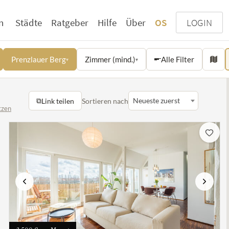
n
Städte
Ratgeber
Hilfe
Über
OS
LOGIN
Prenzlauer Berg
Zimmer (mind.)
Alle Filter
▾
▾
⧉
Neueste zuerst
Link teilen
Sortieren nach
tzen
te
Vorherige
Nächste