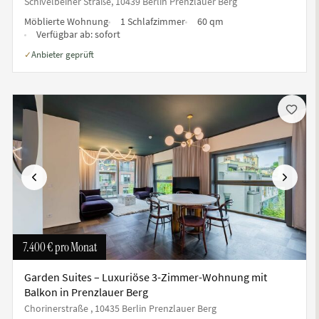
Schivelbeiner Straße, 10439 Berlin Prenzlauer Berg
Möblierte Wohnung
1 Schlafzimmer
60 qm
Verfügbar ab:
sofort
Anbieter geprüft
✓
te
Vorherige
Nächste
7.400 €
pro Monat
Garden Suites – Luxuriöse 3-Zimmer-Wohnung mit
Balkon in Prenzlauer Berg
Chorinerstraße , 10435 Berlin Prenzlauer Berg