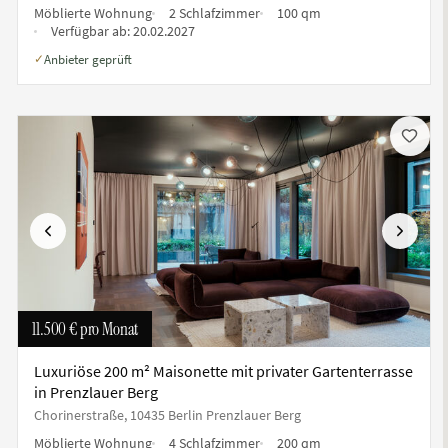
Möblierte Wohnung
2 Schlafzimmer
100 qm
Verfügbar ab:
20.02.2027
Anbieter geprüft
✓
te
Vorherige
Nächste
11.500 €
pro Monat
Luxuriöse 200 m² Maisonette mit privater Gartenterrasse
in Prenzlauer Berg
Chorinerstraße, 10435 Berlin Prenzlauer Berg
Möblierte Wohnung
4 Schlafzimmer
200 qm