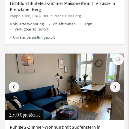
Lichtdurchflutete 3-Zimmer Maisonette mit Terrasse in
Prenzlauer Berg
Pappelallee, 10437 Berlin Prenzlauer Berg
Möblierte Wohnung
2 Schlafzimmer
110 qm
Verfügbar ab:
sofort
Anbieter persönlich geprüft
✓
te
Vorherige
Nächste
2.500 €
pro Monat
Ruhige 2-Zimmer-Wohnung mit Südfenstern in