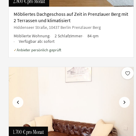
2.800 €
pro Monat
Möbliertes Dachgeschoss auf Zeit in Prenzlauer Berg mit
2 Terrassen und klimatisiert
Hiddenseer Straße, 10437 Berlin Prenzlauer Berg
Möblierte Wohnung
2 Schlafzimmer
84 qm
Verfügbar ab:
sofort
Anbieter persönlich geprüft
✓
Vorherige
Nächs
1.700 €
pro Monat