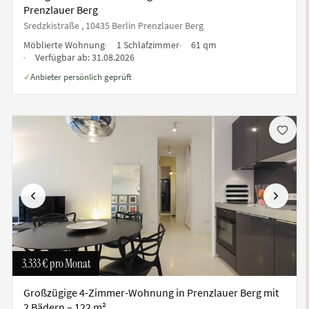
Prenzlauer Berg
Sredzkistraße , 10435 Berlin Prenzlauer Berg
Möblierte Wohnung
1 Schlafzimmer
61 qm
Verfügbar ab:
31.08.2026
Anbieter persönlich geprüft
✓
te
Vorherige
Nächste
3.333 €
pro Monat
Großzügige 4-Zimmer-Wohnung in Prenzlauer Berg mit
2 Bädern – 122 m²