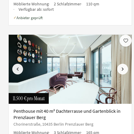
Möblierte Wohnung
2 Schlafzimmer
110 qm
Verfügbar ab:
sofort
Anbieter geprüft
✓
Vorherige
Nächs
11.500 €
pro Monat
Penthouse mit 40 m² Dachterrasse und Gartenblick in
Prenzlauer Berg
Chorinerstraße, 10435 Berlin Prenzlauer Berg
Möblierte Wohnung
3 Schlafzimmer
165 qm