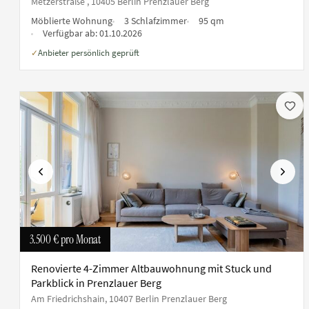
Metzerstraße , 10405 Berlin Prenzlauer Berg
Möblierte Wohnung
3 Schlafzimmer
95 qm
Verfügbar ab:
01.10.2026
Anbieter persönlich geprüft
✓
Vorherige
Nächs
3.500 €
pro Monat
Renovierte 4-Zimmer Altbauwohnung mit Stuck und
Parkblick in Prenzlauer Berg
Am Friedrichshain, 10407 Berlin Prenzlauer Berg