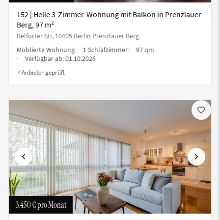
152 | Helle 3-Zimmer-Wohnung mit Balkon in Prenzlauer
Berg, 97 m²
Belforter Str, 10405 Berlin Prenzlauer Berg
Möblierte Wohnung
1 Schlafzimmer
97 qm
Verfügbar ab:
01.10.2026
Anbieter geprüft
✓
te
Vorherige
Nächste
3.450 €
pro Monat