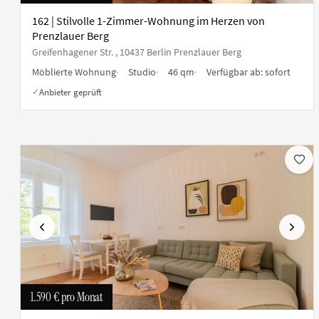
162 | Stilvolle 1-Zimmer-Wohnung im Herzen von
Prenzlauer Berg
Greifenhagener Str. , 10437 Berlin Prenzlauer Berg
Möblierte Wohnung
Studio
46 qm
Verfügbar ab:
sofort
Anbieter geprüft
✓
Vorherige
Nächs
1.590 €
pro Monat