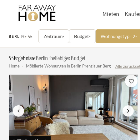
Mieten
Kaufe
BERLIN
Zeitraum
Budget
Wohnungstyp · 2
·
55
▾
▾
▾
▾
55
Ergebnisse
·
Berlin · beliebiges Budget
Home
·
Möblierte Wohnungen in Berlin Prenzlauer Berg
Alle zurückse
Vorherige
Nächs