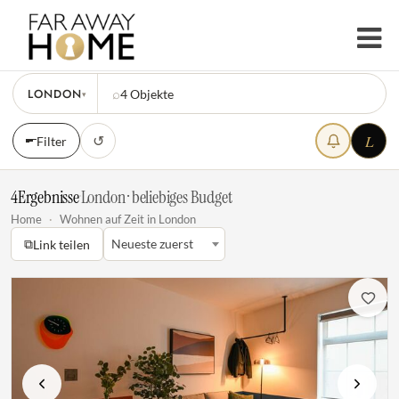
LONDON
⌕
4
Objekte
▾
L
↺
Filter
4
Ergebnisse
·
London · beliebiges Budget
Home
·
Wohnen auf Zeit in London
⧉
Neueste zuerst
Link teilen
Vorherige
Nächste