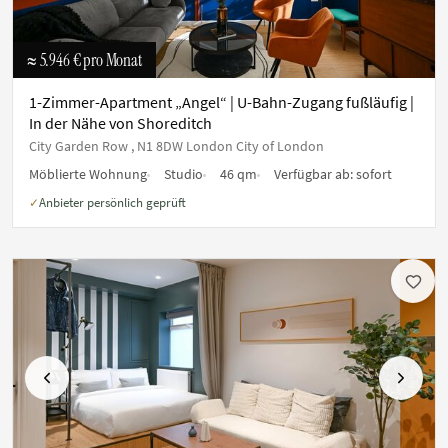
≈ 5.946 €
pro Monat
1-Zimmer-Apartment „Angel“ | U-Bahn-Zugang fußläufig |
In der Nähe von Shoreditch
City Garden Row , N1 8DW London City of London
Möblierte Wohnung
Studio
46 qm
Verfügbar ab:
sofort
Anbieter persönlich geprüft
✓
Vorherige
Nächste