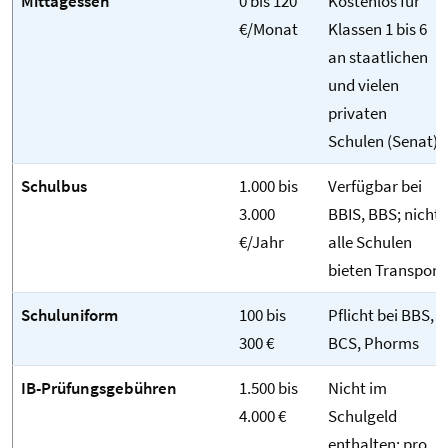
Mittagessen
0 bis 120
Kostenlos für
€/Monat
Klassen 1 bis 6
an staatlichen
und vielen
privaten
Schulen (Senat)
Schulbus
1.000 bis
Verfügbar bei
3.000
BBIS, BBS; nicht
€/Jahr
alle Schulen
bieten Transport
Schuluniform
100 bis
Pflicht bei BBS,
300 €
BCS, Phorms
IB-Prüfungsgebühren
1.500 bis
Nicht im
4.000 €
Schulgeld
enthalten; pro