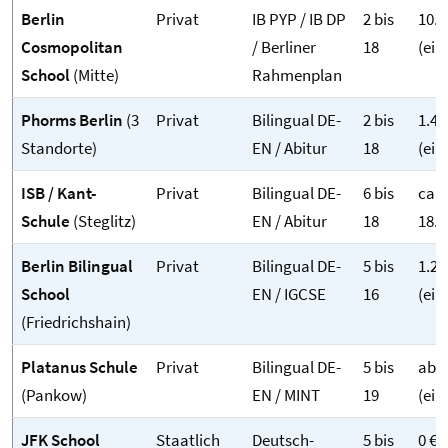
Berlin
Privat
IB PYP / IB DP
2 bis
10.8
Cosmopolitan
/ Berliner
18
(ei
School
(Mitte)
Rahmenplan
Phorms Berlin
(3
Privat
Bilingual DE-
2 bis
1.41
Standorte)
EN / Abitur
18
(ei
ISB / Kant-
Privat
Bilingual DE-
6 bis
ca. 
Schule
(Steglitz)
EN / Abitur
18
18.2
Berlin Bilingual
Privat
Bilingual DE-
5 bis
1.20
School
EN / IGCSE
16
(ei
(Friedrichshain)
Platanus Schule
Privat
Bilingual DE-
5 bis
ab 1
(Pankow)
EN / MINT
19
(ei
JFK School
Staatlich
Deutsch-
5 bis
0 €