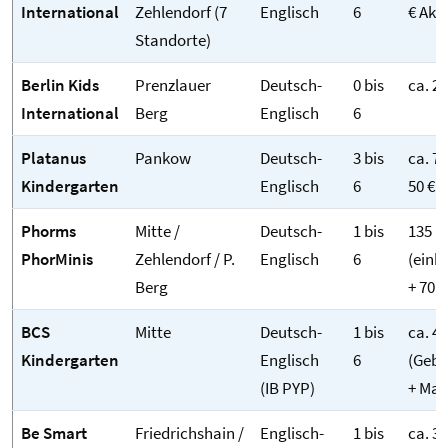
International
Zehlendorf (7
Englisch
6
€ Akt
Standorte)
Berlin Kids
Prenzlauer
Deutsch-
0 bis
ca. 2
International
Berg
Englisch
6
Platanus
Pankow
Deutsch-
3 bis
ca. 73
Kindergarten
Englisch
6
50 € +
Phorms
Mitte /
Deutsch-
1 bis
135 bi
PhorMinis
Zehlendorf / P.
Englisch
6
(ein
Berg
+ 70 
BCS
Mitte
Deutsch-
1 bis
ca. 45
Kindergarten
Englisch
6
(Gebü
(IB PYP)
+ Mat
Be Smart
Friedrichshain /
Englisch-
1 bis
ca. 35