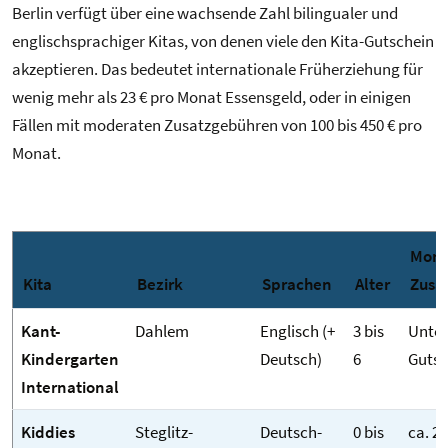
Berlin verfügt über eine wachsende Zahl bilingualer und
englischsprachiger Kitas, von denen viele den Kita-Gutschein
akzeptieren. Das bedeutet internationale Früherziehung für
wenig mehr als 23 € pro Monat Essensgeld, oder in einigen
Fällen mit moderaten Zusatzgebühren von 100 bis 450 € pro
Monat.
Mona
Kita
Bezirk
Sprachen
Alter
Zusa
Kant-
Dahlem
Englisch (+
3 bis
Unter
Kindergarten
Deutsch)
6
Gutsc
International
Kiddies
Steglitz-
Deutsch-
0 bis
ca. 23