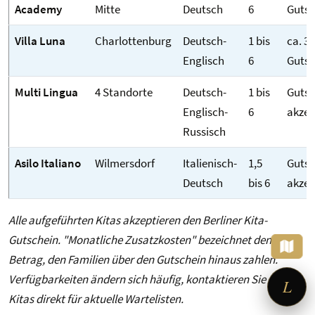
Academy
Mitte
Deutsch
6
Gutsc
Villa Luna
Charlottenburg
Deutsch-
1 bis
ca. 30
Englisch
6
Gutsc
Multi Lingua
4 Standorte
Deutsch-
1 bis
Gutsc
Englisch-
6
akzep
Russisch
Asilo Italiano
Wilmersdorf
Italienisch-
1,5
Gutsc
Deutsch
bis 6
akzep
×
Auf der Suche nach einer
möblierten Wohnung?
Alle aufgeführten Kitas akzeptieren den Berliner Kita-
Sag mir, was Du brauchst – ich richte
Gutschein. "Monatliche Zusatzkosten" bezeichnet den
Dir die Suche ein.
Betrag, den Familien über den Gutschein hinaus zahlen.
Verfügbarkeiten ändern sich häufig, kontaktieren Sie die
L
Kitas direkt für aktuelle Wartelisten.