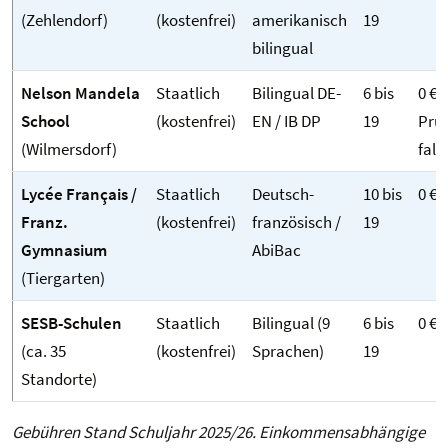
(Zehlendorf)
(kostenfrei)
amerikanisch
19
bilingual
Nelson Mandela
Staatlich
Bilingual DE-
6 bis
0 € (
School
(kostenfrei)
EN / IB DP
19
Prü
(Wilmersdorf)
fall
Lycée Français /
Staatlich
Deutsch-
10 bis
0 €
Franz.
(kostenfrei)
französisch /
19
Gymnasium
AbiBac
(Tiergarten)
SESB-Schulen
Staatlich
Bilingual (9
6 bis
0 €
(ca. 35
(kostenfrei)
Sprachen)
19
Standorte)
Gebühren Stand Schuljahr 2025/26. Einkommensabhängige