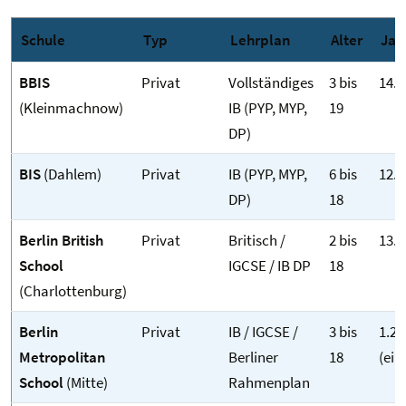
Schule
Typ
Lehrplan
Alter
Jah
BBIS
Privat
Vollständiges
3 bis
14.9
(Kleinmachnow)
IB (PYP, MYP,
19
DP)
BIS
(Dahlem)
Privat
IB (PYP, MYP,
6 bis
12.3
DP)
18
Berlin British
Privat
Britisch /
2 bis
13.1
School
IGCSE / IB DP
18
(Charlottenburg)
Berlin
Privat
IB / IGCSE /
3 bis
1.20
Metropolitan
Berliner
18
(ei
School
(Mitte)
Rahmenplan