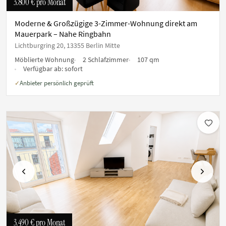
3.800 €
pro Monat
Moderne & Großzügige 3-Zimmer-Wohnung direkt am
Mauerpark – Nahe Ringbahn
Lichtburgring 20, 13355 Berlin Mitte
Möblierte Wohnung
2 Schlafzimmer
107 qm
Verfügbar ab:
sofort
Anbieter persönlich geprüft
✓
Vorherige
Nächste
3.490 €
pro Monat