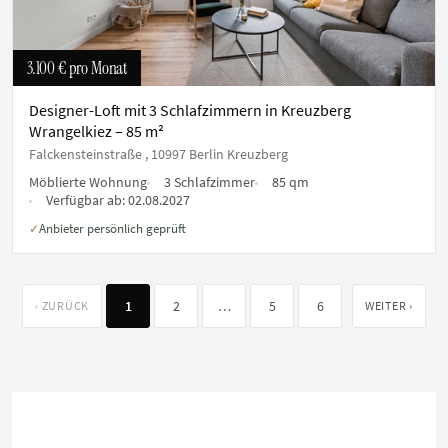
3.100 €
pro Monat
Designer-Loft mit 3 Schlafzimmern in Kreuzberg
Wrangelkiez – 85 m²
Falckensteinstraße , 10997 Berlin Kreuzberg
Möblierte Wohnung
3 Schlafzimmer
85 qm
Verfügbar ab:
02.08.2027
Anbieter persönlich geprüft
✓
1
2
…
5
6
‹ ZURÜCK
WEITER ›