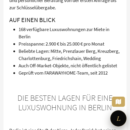
und persönlicher Beratung von der ersten Anfrage bis
zur Schlüsselübergabe.
AUF EINEN BLICK
168 verfügbare Luxuswohnungen zur Miete in
Berlin
Preisspanne: 2.900 € bis 25.000 € pro Monat
Beliebte Lagen: Mitte, Prenzlauer Berg, Kreuzberg,
Charlottenburg, Friedrichshain, Wedding
Auch Off-Market-Objekte, nicht öffentlich gelistet
Geprüft vom FARAWAYHOME-Team, seit 2012
×
Auf der Suche nach einer
möblierten Wohnung?
Sag mir, was Du brauchst – ich richte
DIE BESTEN LAGEN FÜR EINE
Dir die Suche ein.
LUXUSWOHNUNG IN BERLIN
L