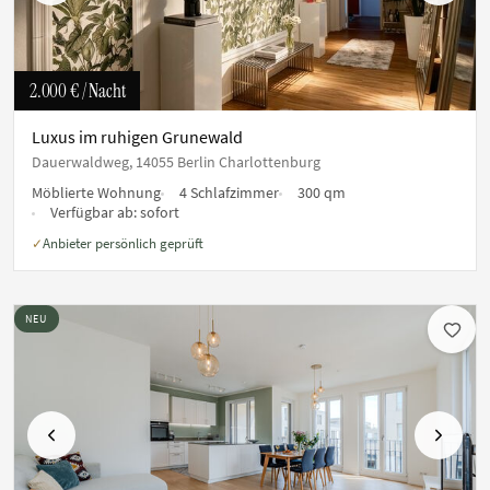
2.000 €
/ Nacht
Luxus im ruhigen Grunewald
Dauerwaldweg, 14055 Berlin Charlottenburg
Möblierte Wohnung
4 Schlafzimmer
300 qm
Verfügbar ab:
sofort
Anbieter persönlich geprüft
✓
NEU
Vorherige
Nächste