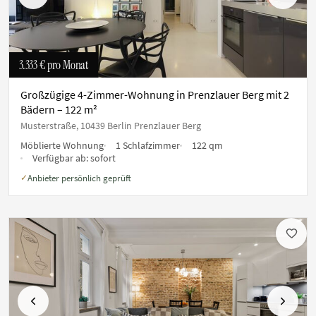
3.333 €
pro Monat
Großzügige 4-Zimmer-Wohnung in Prenzlauer Berg mit 2
Bädern – 122 m²
Musterstraße, 10439 Berlin Prenzlauer Berg
Möblierte Wohnung
1 Schlafzimmer
122 qm
Verfügbar ab:
sofort
Anbieter persönlich geprüft
✓
Vorherige
Nächste