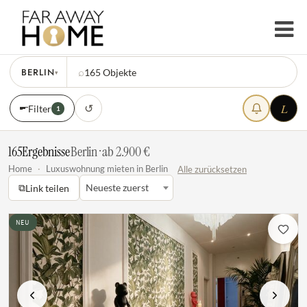
BERLIN
⌕
165
Objekte
▾
L
↺
Filter
1
165
Ergebnisse
·
Berlin · ab 2.900 €
Home
·
Luxuswohnung mieten in Berlin
Alle zurücksetzen
⧉
Neueste zuerst
Link teilen
NEU
Vorherige
Nächste