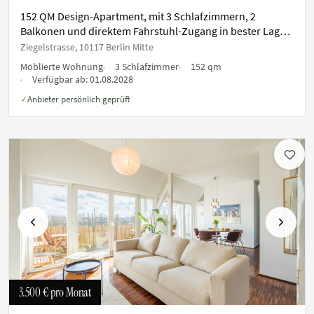
152 QM Design-Apartment, mit 3 Schlafzimmern, 2
Balkonen und direktem Fahrstuhl-Zugang in bester Lage
in Berlin-Mitte
Ziegelstrasse, 10117 Berlin Mitte
Möblierte Wohnung
3 Schlafzimmer
152 qm
Verfügbar ab:
01.08.2028
Anbieter persönlich geprüft
✓
Vorherige
Nächste
3.500 €
pro Monat