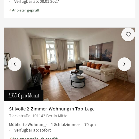
Verfügbar ab:
08.01.2027
Anbieter geprüft
✓
Vorherige
Nächste
3.335 €
pro Monat
Stilvolle 2-Zimmer-Wohnung in Top-Lage
Tieckstraße, 101143 Berlin Mitte
Möblierte Wohnung
1 Schlafzimmer
79 qm
Verfügbar ab:
sofort
Anbieter persönlich geprüft
✓