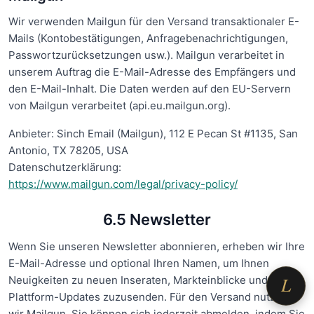
Wir verwenden Mailgun für den Versand transaktionaler E-
Mails (Kontobestätigungen, Anfragebenachrichtigungen,
Passwortzurücksetzungen usw.). Mailgun verarbeitet in
unserem Auftrag die E-Mail-Adresse des Empfängers und
den E-Mail-Inhalt. Die Daten werden auf den EU-Servern
von Mailgun verarbeitet (api.eu.mailgun.org).
Anbieter: Sinch Email (Mailgun), 112 E Pecan St #1135, San
Antonio, TX 78205, USA
Datenschutzerklärung:
https://www.mailgun.com/legal/privacy-policy/
×
Auf der Suche nach einer
möblierten Wohnung?
6.5 Newsletter
Sag mir, was Du brauchst – ich richte
Dir die Suche ein.
Wenn Sie unseren Newsletter abonnieren, erheben wir Ihre
E-Mail-Adresse und optional Ihren Namen, um Ihnen
L
Neuigkeiten zu neuen Inseraten, Markteinblicke und
Plattform-Updates zuzusenden. Für den Versand nutzen
wir Mailgun. Sie können sich jederzeit abmelden, indem Sie