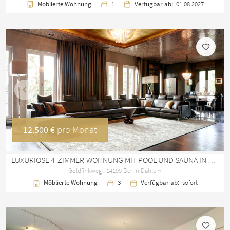
Möblierte Wohnung
1
Verfügbar ab:
01.08.2027
Vorherige
Nächst
12.500 €
pro Monat
LUXURIÖSE 4-ZIMMER-WOHNUNG MIT POOL UND SAUNA IN BERLIN GRUNEWALD
Goldfinkweg , 14195 Berlin Dahlem
Möblierte Wohnung
3
Verfügbar ab:
sofort