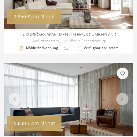
2.950 €
pro Monat
LUXURIÖSES APARTMENT IM HAUS CUMBERLAND
Kurfürstendamm, 10707 Berlin Charlottenburg
Möblierte Wohnung
1
Verfügbar ab:
sofort
Vorherige
Nächst
5.600 €
pro Monat