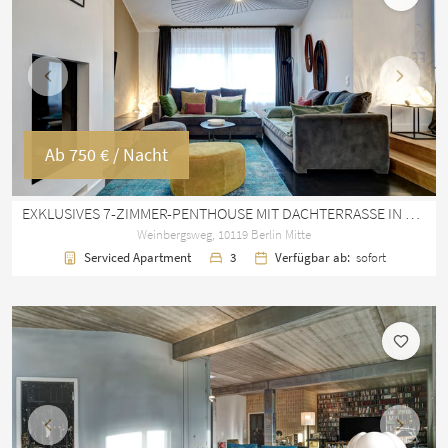
Vorherige
Nächst
Ab
750 €
/ Nacht
EXKLUSIVES 7-ZIMMER-PENTHOUSE MIT DACHTERRASSE IN BERLIN MITTE
Weinbergsweg, 10119 Berlin Mitte
Serviced Apartment
3
Verfügbar ab:
sofort
Vorherige
Nächst