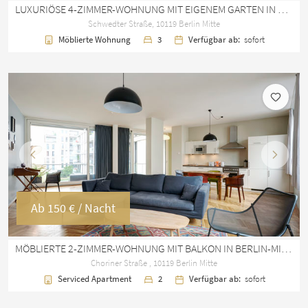
LUXURIÖSE 4-ZIMMER-WOHNUNG MIT EIGENEM GARTEN IN BERLIN MITTE
Schwedter Straße, 10119 Berlin Mitte
Möblierte Wohnung
3
Verfügbar ab:
sofort
Vorherige
Nächst
Ab
150 €
/ Nacht
MÖBLIERTE 2-ZIMMER-WOHNUNG MIT BALKON IN BERLIN-MITTE
Choriner Straße , 10119 Berlin Mitte
Serviced Apartment
2
Verfügbar ab:
sofort