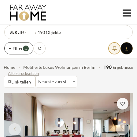
BERLIN
⌕
190
Objekte
▾
L
↺
Filter
1
190
Home
·
Möblierte Luxus Wohnungen in Berlin
·
Ergebnisse
Alle zurücksetzen
⧉
Neueste zuerst
Link teilen
Vorherige
Nächst