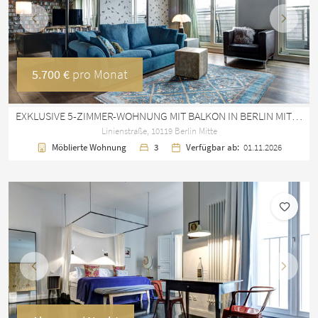
Vorherige
Nächst
5.700 €
pro Monat
EXKLUSIVE 5-ZIMMER-WOHNUNG MIT BALKON IN BERLIN MITTE · 160 M²
Linienstraße, 10119 Berlin Mitte
Möblierte Wohnung
3
Verfügbar ab:
01.11.2026
Vorherige
Nächst