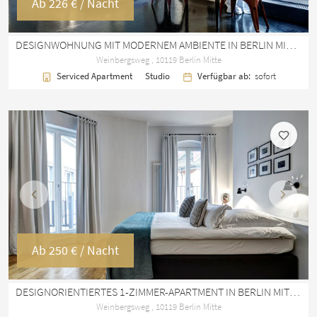
Ab
226 €
/ Nacht
DESIGNWOHNUNG MIT MODERNEM AMBIENTE IN BERLIN MITTE
Weinbergsweg , 10119 Berlin Mitte
Serviced Apartment
Studio
Verfügbar ab:
sofort
Vorherige
Nächst
Ab
250 €
/ Nacht
DESIGNORIENTIERTES 1-ZIMMER-APARTMENT IN BERLIN MITTE – 50 M²
Weinbergsweg , 10119 Berlin Mitte