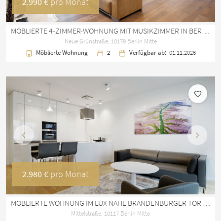
2.990 €
pro Monat
MÖBLIERTE 4-ZIMMER-WOHNUNG MIT MUSIKZIMMER IN BERLIN MITTE
Neue Grünstraße, 10179 Berlin Mitte
Möblierte Wohnung
2
Verfügbar ab:
01.11.2026
Vorherige
Nächst
2.980 €
pro Monat
MÖBLIERTE WOHNUNG IM LUX NAHE BRANDENBURGER TOR – 75 M²
Mittelstraße, 10117 Berlin Mitte