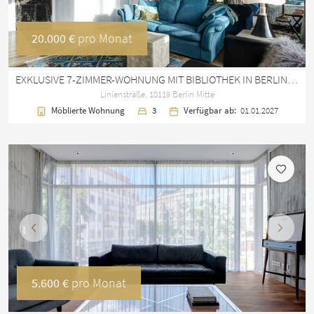
20.000 €
pro Monat
EXKLUSIVE 7-ZIMMER-WOHNUNG MIT BIBLIOTHEK IN BERLIN MITTE – 320 M²
Linienstraße, 10119 Berlin Mitte
Möblierte Wohnung
3
Verfügbar ab:
01.01.2027
Vorherige
Nächst
5.600 €
pro Monat