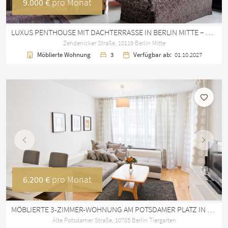
9.000 €
pro Monat
LUXUS PENTHOUSE MIT DACHTERRASSE IN BERLIN MITTE – 210 M²
Zehdenicker Straße, 10119 Berlin Mitte
Möblierte Wohnung
3
Verfügbar ab:
01.10.2027
Vorherige
Nächst
6.200 €
pro Monat
MÖBLIERTE 3-ZIMMER-WOHNUNG AM POTSDAMER PLATZ IN BERLIN TIERGARTEN
Alte Potsdamer Straße, 10785 Berlin Tiergarten