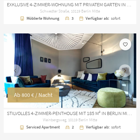
EXKLUSIVE 4-ZIMMER-WOHNUNG MIT PRIVATEM GARTEN IN BERLIN MITTE
Schwedter Straße, 10119 Berlin Mitte
Möblierte Wohnung
3
Verfügbar ab:
sofort
Vorherige
Nächst
Ab
800 €
/ Nacht
STILVOLLES 4-ZIMMER-PENTHOUSE MIT 185 M² IN BERLIN MITTE
Weinbergsweg, 10119 Berlin Mitte
Serviced Apartment
2
Verfügbar ab:
sofort