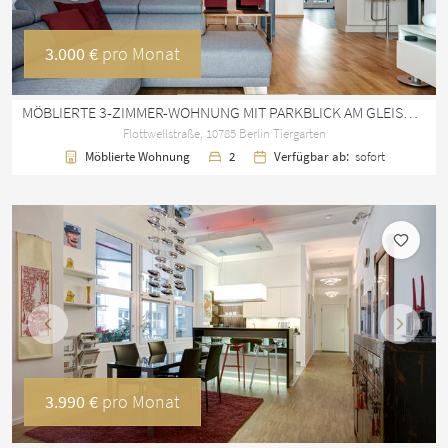
3.000 €
pro Monat
MÖBLIERTE 3-ZIMMER-WOHNUNG MIT PARKBLICK AM GLEISDREIECK
Flottwellstraße, 10785 Berlin Tiergarten
Möblierte Wohnung
2
Verfügbar ab:
sofort
Vorherige
Nächst
3.990 €
pro Monat