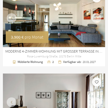
Vorherige
Nächst
3.900 €
pro Monat
MODERNE 4-ZIMMER-WOHNUNG MIT GROSSER TERRASSE IN BERLIN MITTE
Rosa-Luxemburg-Straße, 10178 Berlin Mitte
Möblierte Wohnung
2
Verfügbar ab:
20.01.2027
Vorherige
Nächst