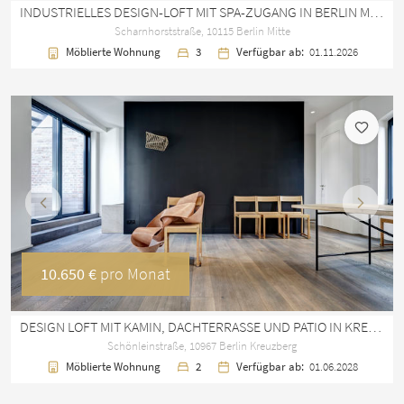
INDUSTRIELLES DESIGN-LOFT MIT SPA-ZUGANG IN BERLIN MITTE – 123 M²
Scharnhorststraße, 10115 Berlin Mitte
Möblierte Wohnung
3
Verfügbar ab:
01.11.2026
Vorherige
Nächst
10.650 €
pro Monat
DESIGN LOFT MIT KAMIN, DACHTERRASSE UND PATIO IN KREUZBERG
Schönleinstraße, 10967 Berlin Kreuzberg
Möblierte Wohnung
2
Verfügbar ab:
01.06.2028