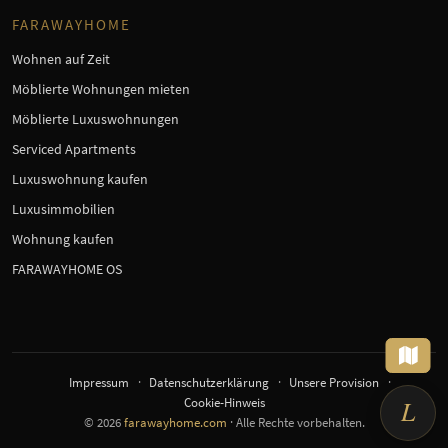
FARAWAYHOME
Wohnen auf Zeit
Möblierte Wohnungen mieten
Möblierte Luxuswohnungen
Serviced Apartments
Luxuswohnung kaufen
Luxusimmobilien
Wohnung kaufen
FARAWAYHOME OS
×
Auf der Suche nach einer
möblierten Wohnung?
Sag mir, was Du brauchst – ich richte
Dir die Suche ein.
Impressum
Datenschutzerklärung
Unsere Provision
Cookie-Hinweis
L
© 2026
farawayhome.com
· Alle Rechte vorbehalten.