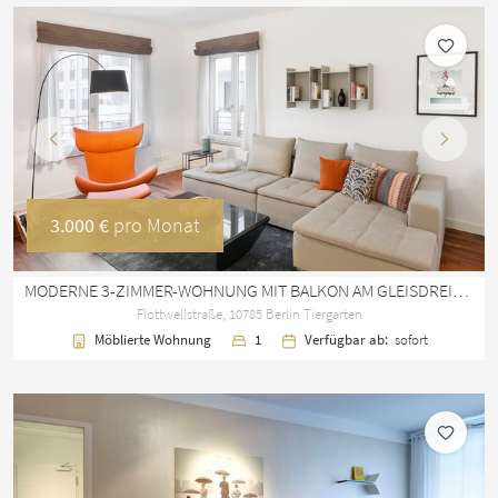
Vorherige
Nächst
3.000 €
pro Monat
MODERNE 3-ZIMMER-WOHNUNG MIT BALKON AM GLEISDREIECK PARK IN TIERGARTEN
Flottwellstraße, 10785 Berlin Tiergarten
Möblierte Wohnung
1
Verfügbar ab:
sofort