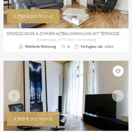
3.750 €
pro Monat
GROSSZÜGIGE 4-ZIMMER-ALTBAUWOHNUNG MIT TERRASSE UND GARTEN IN BERLIN SCHÖNEBERG
Welserstraße, 10777 Berlin Schöneberg
Möblierte Wohnung
3
Verfügbar ab:
sofort
Vorherige
Nächst
3.950 €
pro Monat