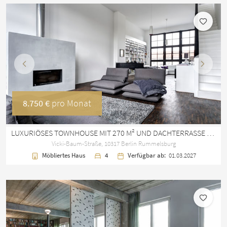
Vorherige
Nächst
8.750 €
pro Monat
LUXURIÖSES TOWNHOUSE MIT 270 M² UND DACHTERRASSE IN RUMMELSBURG
Vicki-Baum-Straße, 10317 Berlin Rummelsburg
Möbliertes Haus
4
Verfügbar ab:
01.03.2027