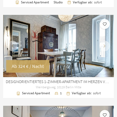
Serviced Apartment
Studio
Verfügbar ab:
sofort
Vorherige
Nächst
Ab
324 €
/ Nacht
DESIGNORIENTIERTES 1-ZIMMER-APARTMENT IM HERZEN VON BERLIN MITTE
Weinbergsweg, 10119 Berlin Mitte
Serviced Apartment
1
Verfügbar ab:
sofort