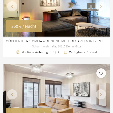
Vorherige
Nächst
350 €
/ Nacht
MÖBLIERTE 3-ZIMMER-WOHNUNG MIT HOFGARTEN IN BERLIN MITTE
Scharnhorststraße, 10115 Berlin Mitte
Möblierte Wohnung
2
Verfügbar ab:
sofort
Vorherige
Nächst