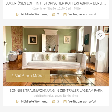
LUXURIÖSES LOFT IN HISTORISCHER KOFFERFABRIK – BERLIN MITTE
Köpenicker Straße, 10179 Berlin Mitte
Möblierte Wohnung
2
Verfügbar ab:
sofort
Vorherige
Nächst
3.600 €
pro Monat
SONNIGE TRAUMWOHNUNG IN ZENTRALER LAGE AM PARK
Adalbertstraße, 10997 Berlin Mitte
Möblierte Wohnung
3
Verfügbar ab:
sofort