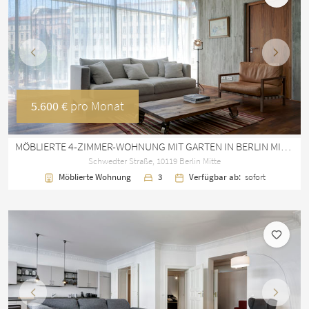
Vorherige
Nächst
5.600 €
pro Monat
MÖBLIERTE 4-ZIMMER-WOHNUNG MIT GARTEN IN BERLIN MITTE
Schwedter Straße, 10119 Berlin Mitte
Möblierte Wohnung
3
Verfügbar ab:
sofort
Vorherige
Nächst