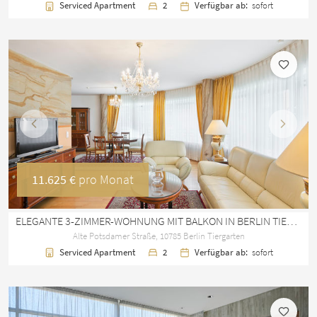
Serviced Apartment
2
Verfügbar ab:
sofort
Vorherige
Nächst
11.625 €
pro Monat
ELEGANTE 3-ZIMMER-WOHNUNG MIT BALKON IN BERLIN TIERGARTEN
Alte Potsdamer Straße, 10785 Berlin Tiergarten
Serviced Apartment
2
Verfügbar ab:
sofort