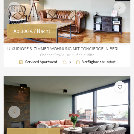
Vorherige
Nächst
Ab
300 €
/ Nacht
LUXURIÖSE 3-ZIMMER-WOHNUNG MIT CONCIERGE IN BERLIN-MITTE
Choriner Straße, 10119 Berlin Mitte
Serviced Apartment
3
Verfügbar ab:
sofort
Vorherige
Nächst