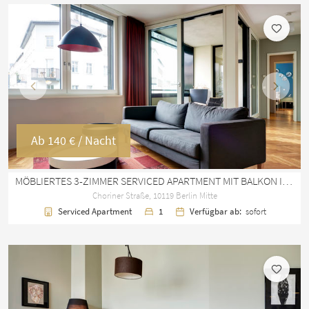
Vorherige
Nächst
Ab
140 €
/ Nacht
MÖBLIERTES 3-ZIMMER SERVICED APARTMENT MIT BALKON IN BERLIN-MITTE
Choriner Straße, 10119 Berlin Mitte
Serviced Apartment
1
Verfügbar ab:
sofort