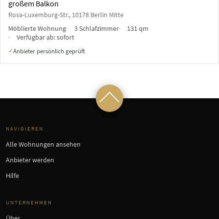
großem Balkon
Rosa-Luxemburg-Str., 10178 Berlin Mitte
Möblierte Wohnung
3 Schlafzimmer
131 qm
Verfügbar ab:
sofort
Anbieter persönlich geprüft
✓
NAVIGIEREN
Alle Wohnungen ansehen
Anbieter werden
Hilfe
UNTERNEHMEN
Über