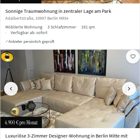
Sonnige Traumwohnung in zentraler Lage am Park
Adalbertstraße, 10997 Berlin Mitte
Möblierte Wohnung
3 Schlafzimmer
161 qm
Verfügbar ab:
sofort
Anbieter persönlich geprüft
✓
Vorherige
Näch
4.900 €
pro Monat
Luxuriöse 3-Zimmer Designer-Wohnung in Berlin Mitte mit