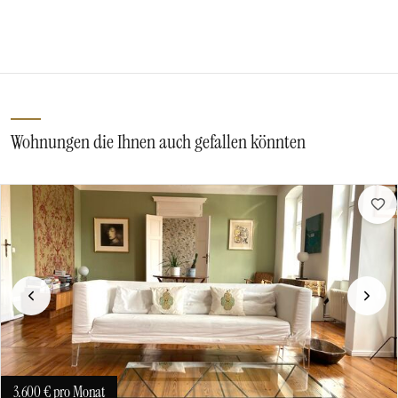
Wohnungen die Ihnen auch gefallen könnten
Vorherige
Näch
3.600 €
pro Monat