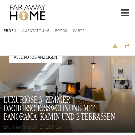
PROFIL
AUSSTATTUNG
FOTOS
KARTE
ALLE FOTOS ANZEIGEN
LUXURIÖSE 3-ZIMMER-
DACHGESCHOSSWOHNUNG MIT
PANORAMA-KAMIN UND 2 TERRASSEN
Brunnenstraße, 10115 Berlin Mitte