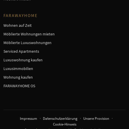
FARAWAYHOME
Wohnen auf Zeit
Möblierte Wohnungen mieten
Möblierte Luxuswohnungen
Serviced Apartments
Luxuswohnung kaufen
Luxusimmobilien
Wohnung kaufen
FARAWAYHOME OS
×
Auf der Suche nach einer
möblierten Wohnung?
Impressum
Datenschutzerklärung
Unsere Provision
Sag mir, was Du brauchst – ich richte
Cookie-Hinweis
Dir die Suche ein.