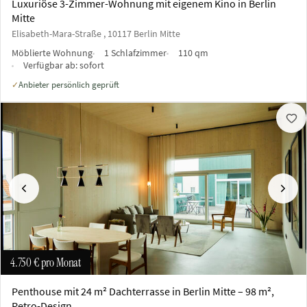
Luxuriöse 3-Zimmer-Wohnung mit eigenem Kino in Berlin
Mitte
Elisabeth-Mara-Straße , 10117 Berlin Mitte
Möblierte Wohnung
1 Schlafzimmer
110 qm
Verfügbar ab:
sofort
Anbieter persönlich geprüft
✓
Vorherige
Näch
4.750 €
pro Monat
Penthouse mit 24 m² Dachterrasse in Berlin Mitte – 98 m²,
Retro-Design