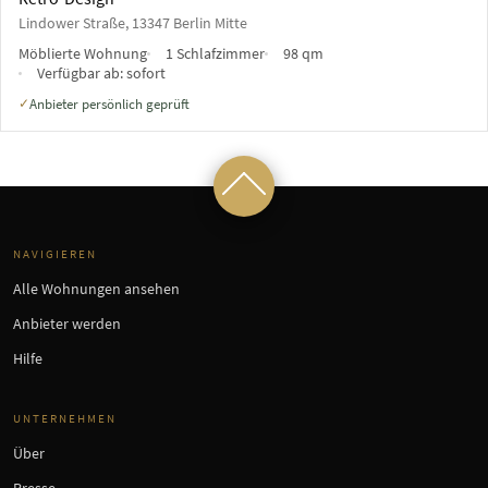
Lindower Straße, 13347 Berlin Mitte
Möblierte Wohnung
1 Schlafzimmer
98 qm
Verfügbar ab:
sofort
Anbieter persönlich geprüft
✓
NAVIGIEREN
Alle Wohnungen ansehen
Anbieter werden
Hilfe
UNTERNEHMEN
Über
Presse