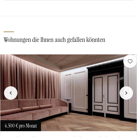
Wohnungen die Ihnen auch gefallen könnten
Vorherige
Näch
4.500 €
pro Monat