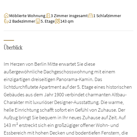
Möblierte Wohnung
3 Zimmer insgesamt
1 Schlafzimmer
2 Badezimmer
5. Etage
143 qm
Überblick
Im Herzen von Berlin Mitte erwartet Sie diese
außergewöhnliche Dachgeschosswohnung mit einem
einzigartigen dreiseitigen Panorama-Kamin. Das
lichtdurchflutete Apartment auf der 5. Etage eines historischen
Gebäudes aus dem Jahr 1900 verbindet charmanten Altbau-
Charakter mit luxuriöser Designer-Ausstattung. Die warme,
helle Einrichtung schafft sofort ein Gefühl von Zuhause. Der
Aufzug bringt Sie bequem in Ihr neues Zuhause auf Zeit. Auf
143 m² erstreckt sich ein großzügiger offener Wohn- und
Essbereich mit hohen Decken und bodentiefen Fenstern, die