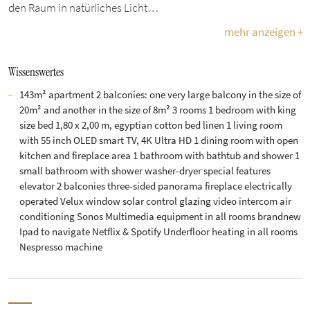
den Raum in natürliches Licht…
mehr anzeigen +
Wissenswertes
143m² apartment 2 balconies: one very large balcony in the size of
20m² and another in the size of 8m² 3 rooms 1 bedroom with king
size bed 1,80 x 2,00 m, egyptian cotton bed linen 1 living room
with 55 inch OLED smart TV, 4K Ultra HD 1 dining room with open
kitchen and fireplace area 1 bathroom with bathtub and shower 1
small bathroom with shower washer-dryer special features
elevator 2 balconies three-sided panorama fireplace electrically
operated Velux window solar control glazing video intercom air
conditioning Sonos Multimedia equipment in all rooms brandnew
Ipad to navigate Netflix & Spotify Underfloor heating in all rooms
Nespresso machine