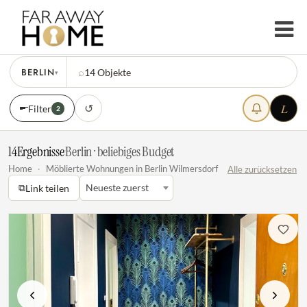
BERLIN
⌕
14
Objekte
▾
L
↺
Filter
2
14
Ergebnisse
·
Berlin · beliebiges Budget
Home
·
Möblierte Wohnungen in Berlin Wilmersdorf
Alle zurücksetzen
⧉
Neueste zuerst
Link teilen
Vorherige
Nächste