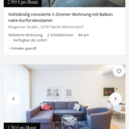
2.950 €
pro Monat
Vollständig renovierte 3-Zimmer-Wohnung mit Balkon
nahe Kurfürstendamm
Bregenzer Straße , 10707 Berlin Wilmersdorf
Möblierte Wohnung
2 Schlafzimmer
84 qm
Verfügbar ab:
sofort
Anbieter geprüft
✓
Vorherige
Nächste
1.730 €
pro Monat