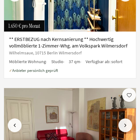
1.650 €
pro Monat
** ERSTBEZUG nach Kernsanierung ** Hochwertig
vollmöblierte 1-Zimmer-Whg. am Volkspark Wilmersdorf
Wilhelmsaue, 10715 Berlin Wilmersdorf
Möblierte Wohnung
Studio
37 qm
Verfügbar ab:
sofort
Anbieter persönlich geprüft
✓
Vorherige
Nächste