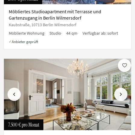
Möbliertes Studioapartment mit Terrasse und
Gartenzugang in Berlin Wilmersdorf
Kaubstraße, 10713 Berlin Wilmersdorf
Möblierte Wohnung
Studio
44 qm
Verfügbar ab:
sofort
Anbieter geprüft
✓
Vorherige
Nächste
7.500 €
pro Monat