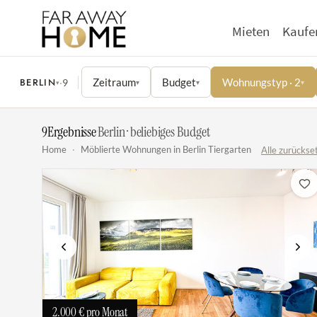
Mieten
Kaufe
BERLIN
Zeitraum
Budget
Wohnungstyp · 2
·
9
▾
▾
▾
▾
9
Ergebnisse
·
Berlin · beliebiges Budget
Home
·
Möblierte Wohnungen in Berlin Tiergarten
Alle zurückse
Vorherige
Näch
2.000 €
pro Monat