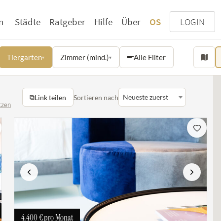
n
Städte
Ratgeber
Hilfe
Über
OS
LOGIN
Tiergarten
Zimmer (mind.)
Alle Filter
▾
▾
⧉
Neueste zuerst
Link teilen
Sortieren nach
tzen
ste
Vorherige
Nächste
4.400 €
pro Monat