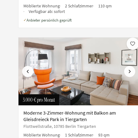
Möblierte Wohnung
2 Schlafzimmer
110 qm
Verfügbar ab:
sofort
Anbieter persönlich geprüft
✓
Vorherige
Näch
3.000 €
pro Monat
Moderne 3-Zimmer-Wohnung mit Balkon am
Gleisdreieck Park in Tiergarten
Flottwellstraße, 10785 Berlin Tiergarten
Möblierte Wohnung
1 Schlafzimmer
93 qm