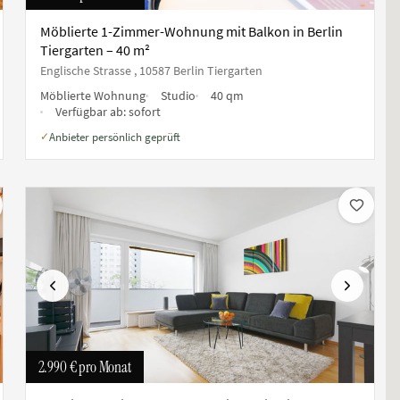
Möblierte 1-Zimmer-Wohnung mit Balkon in Berlin
Tiergarten – 40 m²
Englische Strasse , 10587 Berlin Tiergarten
Möblierte Wohnung
Studio
40 qm
Verfügbar ab:
sofort
Anbieter persönlich geprüft
✓
ste
Vorherige
Nächste
2.990 €
pro Monat