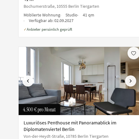
Bochumerstraße, 10555 Berlin Tiergarten
Möblierte Wohnung
Studio
41 qm
Verfügbar ab:
02.09.2027
Anbieter persönlich geprüft
✓
Vorherige
Näch
4.500 €
pro Monat
Luxuriöses Penthouse mit Panoramablick im
Diplomatenviertel Berlin
Von-der-Heydt-Straße, 10785 Berlin Tiergarten