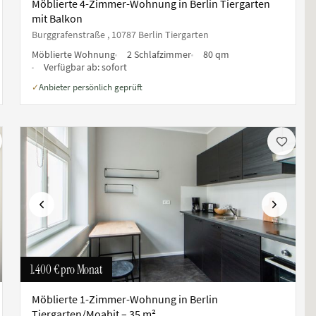
Möblierte 4-Zimmer-Wohnung in Berlin Tiergarten
mit Balkon
Burggrafenstraße , 10787 Berlin Tiergarten
Möblierte Wohnung
2 Schlafzimmer
80 qm
Verfügbar ab:
sofort
Anbieter persönlich geprüft
✓
ste
Vorherige
Nächste
1.400 €
pro Monat
Möblierte 1-Zimmer-Wohnung in Berlin
Tiergarten/Moabit – 35 m²