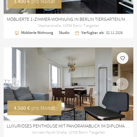
1.400 €
pro Monat
MÖBLIERTE 1-ZIMMER-WOHNUNG IN BERLIN TIERGARTEN/MOABIT – 35 M²
Stephanstraße, 10559 Berlin Tiergarten
Möblierte Wohnung
Studio
Verfügbar ab:
02.11.2026
Vorherige
Nächst
4.500 €
pro Monat
LUXURIÖSES PENTHOUSE MIT PANORAMABLICK IM DIPLOMATENVIERTEL BERLIN
Von-der-Heydt-Straße, 10785 Berlin Tiergarten