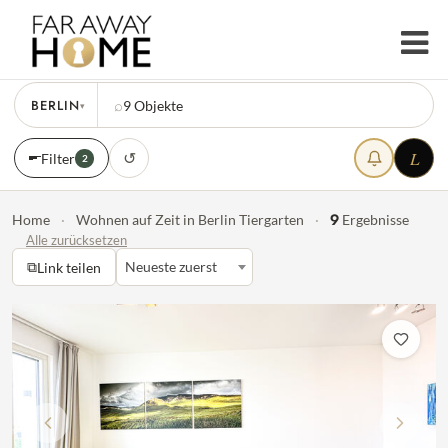
BERLIN
⌕
9
Objekte
▾
L
↺
Filter
2
9
Home
·
Wohnen auf Zeit in Berlin Tiergarten
·
Ergebnisse
Alle zurücksetzen
⧉
Neueste zuerst
Link teilen
Vorherige
Nächst