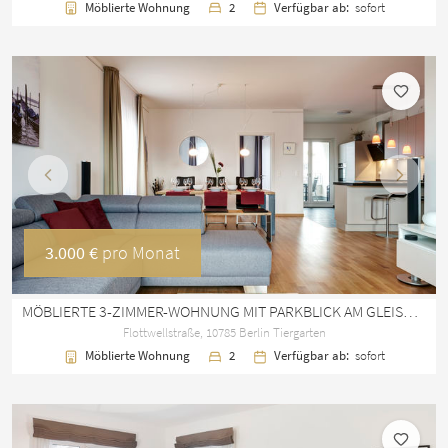
Möblierte Wohnung
2
Verfügbar ab:
sofort
Vorherige
Nächst
3.000 €
pro Monat
MÖBLIERTE 3-ZIMMER-WOHNUNG MIT PARKBLICK AM GLEISDREIECK
Flottwellstraße, 10785 Berlin Tiergarten
Möblierte Wohnung
2
Verfügbar ab:
sofort