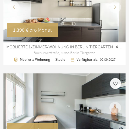
Vorherige
Nächst
1.390 €
pro Monat
MÖBLIERTE 1-ZIMMER-WOHNUNG IN BERLIN TIERGARTEN · 41 M²
Bochumerstraße, 10555 Berlin Tiergarten
Möblierte Wohnung
Studio
Verfügbar ab:
02.09.2027
Vorherige
Nächst