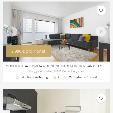
Vorherige
Nächst
2.990 €
pro Monat
MÖBLIERTE 4-ZIMMER-WOHNUNG IN BERLIN TIERGARTEN MIT BALKON
Burggrafenstraße , 10787 Berlin Tiergarten
Möblierte Wohnung
2
Verfügbar ab:
sofort