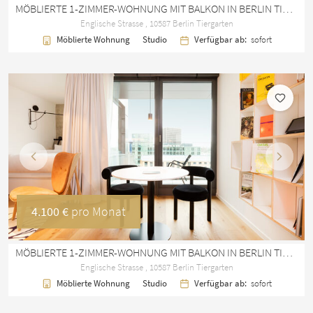
MÖBLIERTE 1-ZIMMER-WOHNUNG MIT BALKON IN BERLIN TIERGARTEN – 40 M²
Englische Strasse , 10587 Berlin Tiergarten
Möblierte Wohnung
Studio
Verfügbar ab:
sofort
Vorherige
Nächst
4.100 €
pro Monat
MÖBLIERTE 1-ZIMMER-WOHNUNG MIT BALKON IN BERLIN TIERGARTEN - NEUBAU 2022
Englische Strasse , 10587 Berlin Tiergarten
Möblierte Wohnung
Studio
Verfügbar ab:
sofort