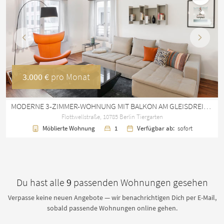
Vorherige
Nächst
3.000 €
pro Monat
MODERNE 3-ZIMMER-WOHNUNG MIT BALKON AM GLEISDREIECK PARK IN TIERGARTEN
Flottwellstraße, 10785 Berlin Tiergarten
Möblierte Wohnung
1
Verfügbar ab:
sofort
Du hast alle
9
passenden Wohnungen gesehen
Verpasse keine neuen Angebote — wir benachrichtigen Dich per E-Mail,
sobald passende Wohnungen online gehen.