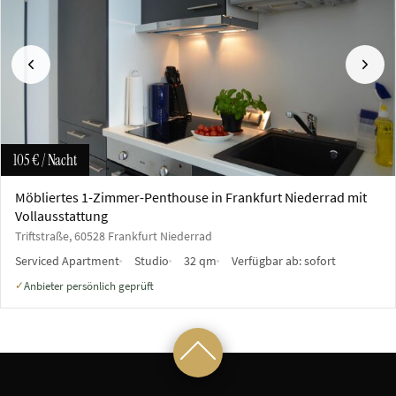
Vorherige
Näch
105 €
/ Nacht
Möbliertes 1-Zimmer-Penthouse in Frankfurt Niederrad mit
Vollausstattung
Triftstraße, 60528 Frankfurt Niederrad
Serviced Apartment
Studio
32 qm
Verfügbar ab:
sofort
Anbieter persönlich geprüft
✓