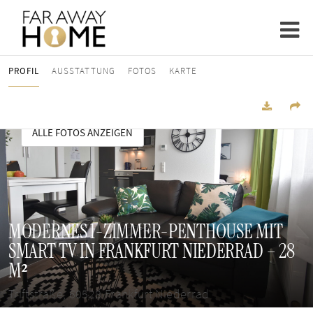
PROFIL
AUSSTATTUNG
FOTOS
KARTE
ALLE FOTOS ANZEIGEN
MODERNES 1-ZIMMER-PENTHOUSE MIT
SMART TV IN FRANKFURT NIEDERRAD – 28
M²
Triftstraße, 60528 Frankfurt Niederrad