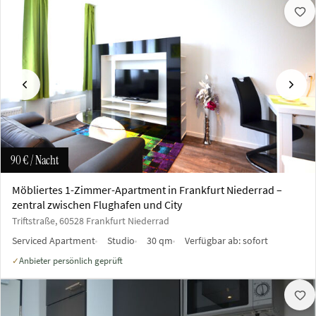
Vorherige
Näch
90 €
/ Nacht
Möbliertes 1-Zimmer-Apartment in Frankfurt Niederrad –
zentral zwischen Flughafen und City
Triftstraße, 60528 Frankfurt Niederrad
Serviced Apartment
Studio
30 qm
Verfügbar ab:
sofort
Anbieter persönlich geprüft
✓