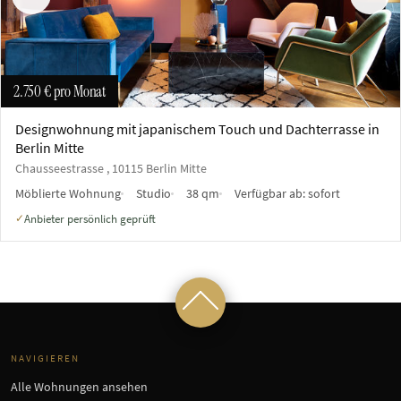
Vorherige
Näch
2.750 €
pro Monat
Designwohnung mit japanischem Touch und Dachterrasse in
Berlin Mitte
Chausseestrasse , 10115 Berlin Mitte
Möblierte Wohnung
Studio
38 qm
Verfügbar ab:
sofort
Anbieter persönlich geprüft
✓
NAVIGIEREN
Alle Wohnungen ansehen