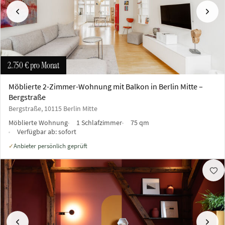
Vorherige
Näch
2.750 €
pro Monat
Möblierte 2-Zimmer-Wohnung mit Balkon in Berlin Mitte –
Bergstraße
Bergstraße, 10115 Berlin Mitte
Möblierte Wohnung
1 Schlafzimmer
75 qm
Verfügbar ab:
sofort
Anbieter persönlich geprüft
✓