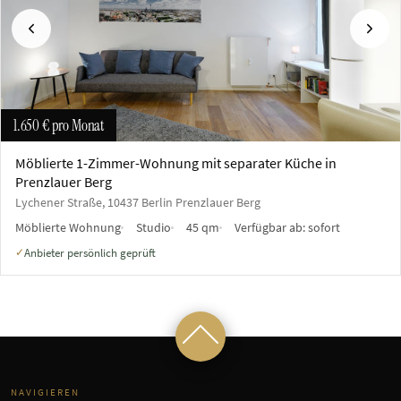
Vorherige
Näch
1.650 €
pro Monat
Möblierte 1-Zimmer-Wohnung mit separater Küche in
Prenzlauer Berg
Lychener Straße, 10437 Berlin Prenzlauer Berg
Möblierte Wohnung
Studio
45 qm
Verfügbar ab:
sofort
Anbieter persönlich geprüft
✓
NAVIGIEREN