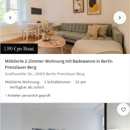
Vorherige
Näch
1.590 €
pro Monat
Möblierte 2-Zimmer-Wohnung mit Badewanne in Berlin
Prenzlauer Berg
Greifswalder Str., 10405 Berlin Prenzlauer Berg
Möblierte Wohnung
1 Schlafzimmer
52 qm
Verfügbar ab:
sofort
Anbieter persönlich geprüft
✓