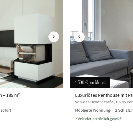
Nächste
Vorherige
4.500 €
pro Monat
n – 185 m²
Luxuriöses Penthouse mit Pa
Von-der-Heydt-Straße, 10785 Berl
:
sofort
Möblierte Wohnung
2 Schlafz
Anbieter persönlich geprüft
✓