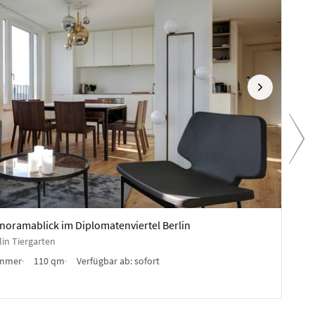
Nächste
Vo
4.980
noramablick im Diplomatenviertel Berlin
Möbl
in Tiergarten
Rege
immer
110 qm
Verfügbar ab:
sofort
Möbl
Anb
✓