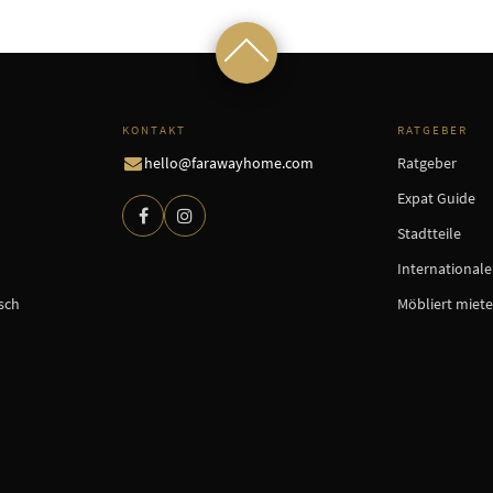
KONTAKT
RATGEBER
hello@farawayhome.com
Ratgeber
Expat Guide
Stadtteile
International
sch
Möbliert miet