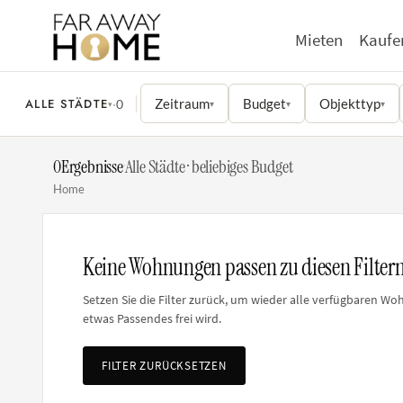
Mieten
Kaufe
ALLE STÄDTE
Zeitraum
Budget
Objekttyp
·
0
▾
▾
▾
▾
0
Ergebnisse
·
Alle Städte · beliebiges Budget
Home
Keine Wohnungen passen zu diesen Filter
Setzen Sie die Filter zurück, um wieder alle verfügbaren W
etwas Passendes frei wird.
FILTER ZURÜCKSETZEN