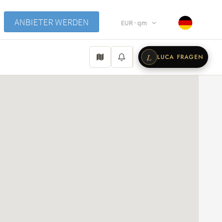
ANBIETER WERDEN
EUR · qm
L
LUCA FRAGEN