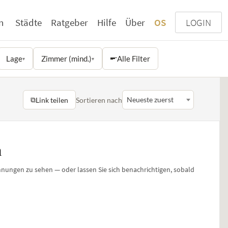
n
Städte
Ratgeber
Hilfe
Über
OS
LOGIN
Lage
Zimmer (mind.)
Alle Filter
▾
▾
⧉
Neueste zuerst
Link teilen
Sortieren nach
n
ohnungen zu sehen — oder lassen Sie sich benachrichtigen, sobald