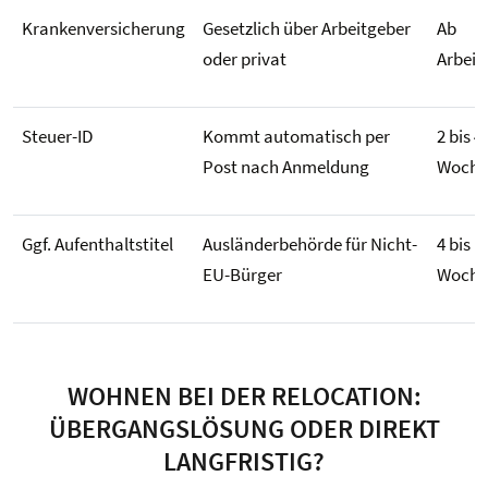
Krankenversicherung
Gesetzlich über Arbeitgeber
Ab
oder privat
Arbeit
Steuer-ID
Kommt automatisch per
2 bis 4
Post nach Anmeldung
Woche
Ggf. Aufenthaltstitel
Ausländerbehörde für Nicht-
4 bis 1
EU-Bürger
Woche
WOHNEN BEI DER RELOCATION:
ÜBERGANGSLÖSUNG ODER DIREKT
LANGFRISTIG?