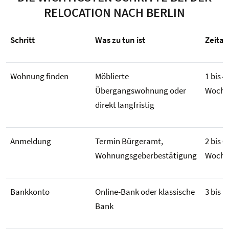
RELOCATION NACH BERLIN
Schritt
Was zu tun ist
Zeita
Wohnung finden
Möblierte
1 bis 4
Übergangswohnung oder
Woche
direkt langfristig
Anmeldung
Termin Bürgeramt,
2 bis 6
Wohnungsgeberbestätigung
Woche
Bankkonto
Online-Bank oder klassische
3 bis 1
Bank