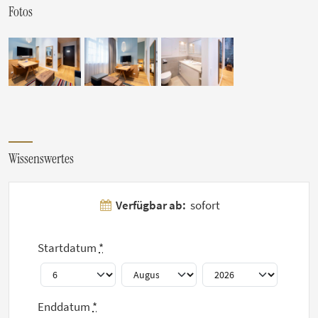
Fotos
Wissenswertes
Küche
Verfügbar ab:
sofort
Waschmaschine mit Trockenfuntion
W-Lan
inklusive Nutzung des Fitnessraumes
Startdatum
*
Enddatum
*