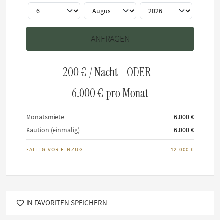
Hausregeln
HINWEIS: Die Mindestmietdauer für diese Wohnung beträgt
1 Monat(e).
Maximal 2 Bewohner erlaubt
200 €
/ Nacht - ODER -
Rauchen ist untersagt
Hunde willkommen, Katzen nicht erlaubt
6.000 €
pro Monat
Monatsmiete
6.000 €
Kaution (einmalig)
6.000 €
FÄLLIG VOR EINZUG
12.000 €
IN FAVORITEN SPEICHERN