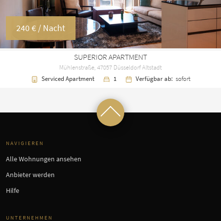
240 €
/ Nacht
SUPERIOR APARTMENT
Mühlenstraße, 47057 Düsseldorf Altstadt
Serviced Apartment
1
Verfügbar ab:
sofort
NAVIGIEREN
Alle Wohnungen ansehen
Anbieter werden
Hilfe
UNTERNEHMEN