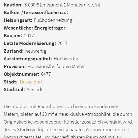
Kaution:
6.000 €
(entspricht 1 Monatsmiete/n)
Balkon-/Terrassen­fläche ca.:
Heizungsart:
Fußbodenheizung
Wesentlicher Energieträger:
Baujahr:
2017
Letzte Modernisierung:
2017
Zustand:
neuwertig
Ausstattungsqualität:
Hochwertig
Provision:
Provisionsfrei für den Mieter
Objektnummer:
6477
Stadt:
Düsseldorf
Stadtteil:
Altstadt
Die Studios, mit Raumhöhen von beeindruckenden vier
Metern, bieten auf 33 m² eine exklusive Atmosphäre, die durch
Originalwerke verschiedener Künstler zusätzlich verstärkt wird.
Jedes Studio verfügt über ein separates Wohnzimmer und ist
kompakt gestaltet, um den verfügbaren Raum optimal zu