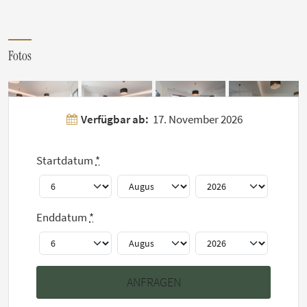
Fotos
Weitere 21 Fotos
anzeigen
Verfügbar ab:
17. November 2026
Startdatum
*
Hausregeln
Enddatum
*
HINWEIS: Die Mindestmietdauer für diese Wohnung beträgt
1 Monat(e).
Maximal 2 Bewohner erlaubt
Rauchen ist untersagt
Keine Haustiere