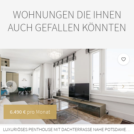
WOHNUNGEN DIE IHNEN
AUCH GEFALLEN KÖNNTEN
Vorherige
Näch
6.490 €
pro Monat
LUXURIÖSES PENTHOUSE MIT DACHTERRASSE NAHE POTSDAMER PLATZ