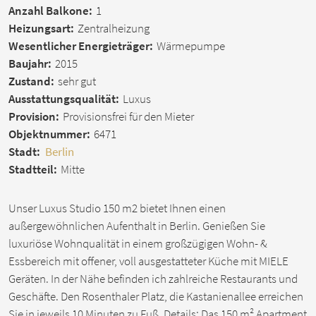
Anzahl Balkone:
1
Heizungsart:
Zentralheizung
Wesentlicher Energieträger:
Wärmepumpe
Baujahr:
2015
Zustand:
sehr gut
Ausstattungsqualität:
Luxus
Provision:
Provisionsfrei für den Mieter
Objektnummer:
6471
Stadt:
Berlin
Stadtteil:
Mitte
Unser Luxus Studio 150 m2 bietet Ihnen einen
außergewöhnlichen Aufenthalt in Berlin. Genießen Sie
luxuriöse Wohnqualität in einem großzügigen Wohn- &
Essbereich mit offener, voll ausgestatteter Küche mit MIELE
Geräten. In der Nähe befinden ich zahlreiche Restaurants und
Geschäfte. Den Rosenthaler Platz, die Kastanienallee erreichen
Sie in jeweils 10 Minuten zu Fuß. Details: Das 150 m² Apartment