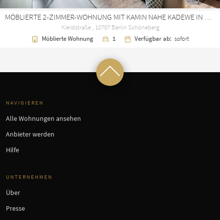
MÖBLIERTE 2-ZIMMER-WOHNUNG MIT KAMIN NAHE KADEWE IN SCHÖNEBERG
Kleiststraße , 10787 Berlin Schöneberg
Möblierte Wohnung
1
Verfügbar ab:
sofort
NAVIGIEREN
Alle Wohnungen ansehen
Anbieter werden
Hilfe
UNTERNEHMEN
Über
Presse