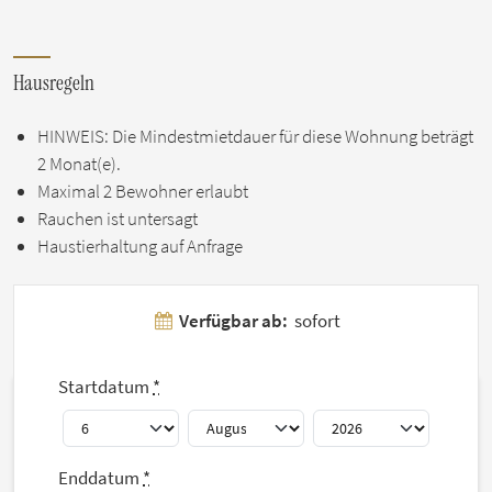
Hausregeln
HINWEIS: Die Mindestmietdauer für diese Wohnung beträgt
2 Monat(e).
Maximal 2 Bewohner erlaubt
Rauchen ist untersagt
Haustierhaltung auf Anfrage
Verfügbar ab:
sofort
Grundriss(e)
Startdatum
*
Enddatum
*