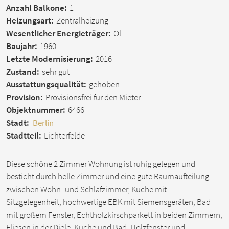
Anzahl Balkone:
1
Heizungsart:
Zentralheizung
Wesentlicher Energieträger:
Öl
Baujahr:
1960
Letzte Modernisierung:
2016
Zustand:
sehr gut
Ausstattungsqualität:
gehoben
Provision:
Provisionsfrei für den Mieter
Objektnummer:
6466
Stadt:
Berlin
Stadtteil:
Lichterfelde
Diese schöne 2 Zimmer Wohnung ist ruhig gelegen und
besticht durch helle Zimmer und eine gute Raumaufteilung
zwischen Wohn- und Schlafzimmer, Küche mit
Sitzgelegenheit, hochwertige EBK mit Siemensgeräten, Bad
mit großem Fenster, Echtholzkirschparkett in beiden Zimmern,
Fliesen in der Diele, Küche und Bad, Holzfenster und