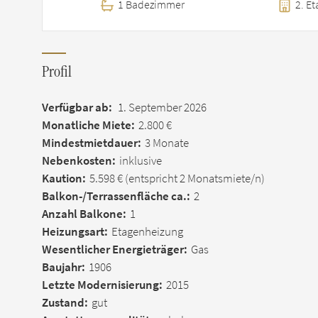
1 Badezimmer
2. Et
Profil
Verfügbar ab:
1. September 2026
Monatliche Miete:
2.800 €
Mindestmietdauer:
3 Monate
Nebenkosten:
inklusive
Kaution:
5.598 €
(entspricht 2 Monatsmiete/n)
Balkon-/Terrassen­fläche ca.:
2
Anzahl Balkone:
1
Heizungsart:
Etagenheizung
Wesentlicher Energieträger:
Gas
Baujahr:
1906
Letzte Modernisierung:
2015
Zustand:
gut