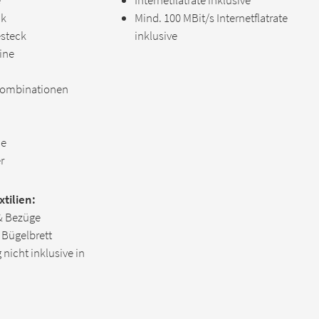
e
Internetflatrate inklusive
nk
Mind. 100 MBit/s Internetflatrate
esteck
inklusive
ine
kombinationen
ne
r
tilien:
& Bezüge
 Bügelbrett
nicht inklusive in