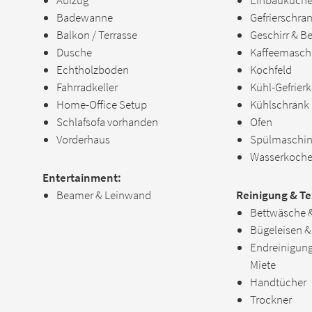
Aufzug
Einbauküch
Badewanne
Gefrierschra
Balkon / Terrasse
Geschirr & B
Dusche
Kaffeemasch
Echtholzboden
Kochfeld
Fahrradkeller
Kühl-Gefrier
Home-Office Setup
Kühlschrank
Schlafsofa vorhanden
Ofen
Vorderhaus
Spülmaschi
Wasserkoche
Entertainment:
Beamer & Leinwand
Reinigung & Tex
Bettwäsche 
Bügeleisen &
Endreinigung 
Miete
Handtücher
Trockner