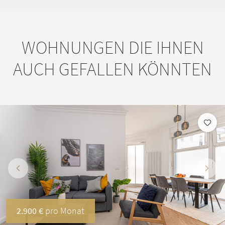
WOHNUNGEN DIE IHNEN
AUCH GEFALLEN KÖNNTEN
Vorherige
Näch
2.900 €
pro Monat