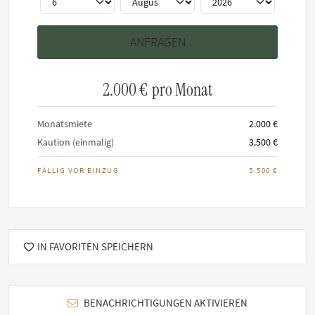
Hausregeln
HINWEIS: Die Mindestmietdauer für diese Wohnung beträgt
3 Monat(e).
Maximal 3 Bewohner erlaubt
2.000 €
pro Monat
Rauchen ist untersagt
Haustierhaltung auf Anfrage
Monatsmiete
2.000 €
Kaution (einmalig)
3.500 €
FÄLLIG VOR EINZUG
5.500 €
IN FAVORITEN SPEICHERN
BENACHRICHTIGUNGEN AKTIVIEREN