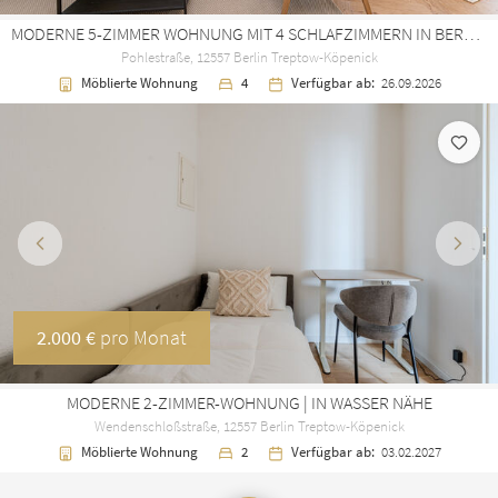
MODERNE 5-ZIMMER WOHNUNG MIT 4 SCHLAFZIMMERN IN BERLIN KÖPENICK
Pohlestraße, 12557 Berlin Treptow-Köpenick
Möblierte Wohnung
4
Verfügbar ab:
26.09.2026
Vorherige
Näch
2.000 €
pro Monat
MODERNE 2-ZIMMER-WOHNUNG | IN WASSER NÄHE
Wendenschloßstraße, 12557 Berlin Treptow-Köpenick
Möblierte Wohnung
2
Verfügbar ab:
03.02.2027