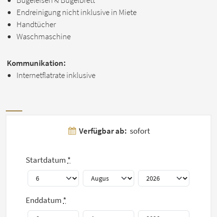
Bügeleisen & Bügelbrett
Endreinigung nicht inklusive in Miete
Handtücher
Waschmaschine
Kommunikation:
Internetflatrate inklusive
Fotos
Verfügbar ab:
sofort
Weitere 8 Fotos
Startdatum
*
anzeigen
Enddatum
*