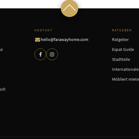
KONTAKT
RATGEBER
hello@farawayhome.com
Ratgeber
nz
Expat Guide
Stadtteile
International
Möbliert miet
sch