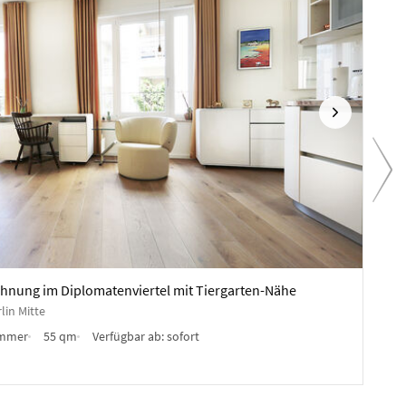
Nächste
Vo
2.350
hnung im Diplomatenviertel mit Tiergarten-Nähe
Möbl
lin Mitte
Behre
immer
55 qm
Verfügbar ab:
sofort
Möbl
Anb
✓