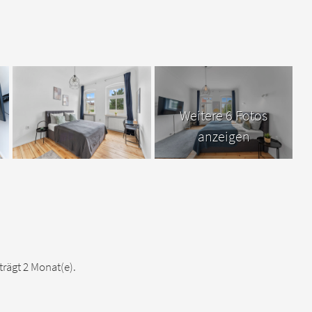
Weitere 6 Fotos
anzeigen
rägt 2 Monat(e).