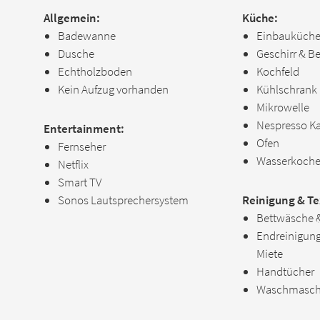
Allgemein:
Küche:
Badewanne
Einbauküch
Dusche
Geschirr & B
Echtholzboden
Kochfeld
Kein Aufzug vorhanden
Kühlschrank
Mikrowelle
Nespresso K
Entertainment:
Ofen
Fernseher
Wasserkoche
Netflix
Smart TV
Sonos Lautsprechersystem
Reinigung & Tex
Bettwäsche 
Endreinigung 
Miete
Handtücher
Waschmasch