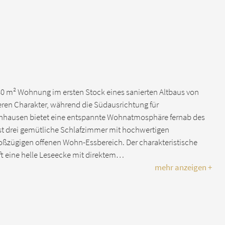
 80 m² Wohnung im ersten Stock eines sanierten Altbaus von
eren Charakter, während die Südausrichtung für
hönhausen bietet eine entspannte Wohnatmosphäre fernab des
t drei gemütliche Schlafzimmer mit hochwertigen
oßzügigen offenen Wohn-Essbereich. Der charakteristische
t eine helle Leseecke mit direktem…
mehr anzeigen +