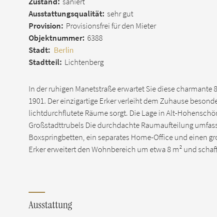
Zustand:
saniert
Ausstattungsqualität:
sehr gut
Provision:
Provisionsfrei für den Mieter
Objektnummer:
6388
Stadt:
Berlin
Stadtteil:
Lichtenberg
In der ruhigen Manetstraße erwartet Sie diese charmante
1901. Der einzigartige Erker verleiht dem Zuhause besond
lichtdurchflutete Räume sorgt. Die Lage in Alt-Hohensc
Großstadttrubels Die durchdachte Raumaufteilung umfass
Boxspringbetten, ein separates Home-Office und einen gr
Erker erweitert den Wohnbereich um etwa 8 m² und schaff
Ausstattung