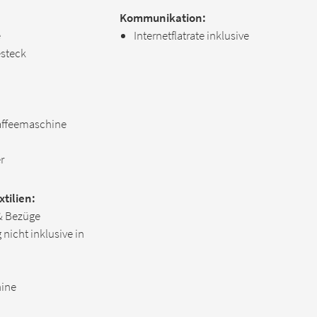
Kommunikation:
e
Internetflatrate inklusive
esteck
affeemaschine
r
tilien:
& Bezüge
nicht inklusive in
ine