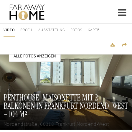
VIDEO
PROFIL
AUSSTATTUNG
FOTOS
KARTE
ALLE FOTOS ANZEIGEN
PENTHOUSE-MAISONETTE MIT 2
BALKONEN IN FRANKFURT NORDEND-WEST
– 104 M²
Nordendstraße, 60318 Frankfurt Nordend-West