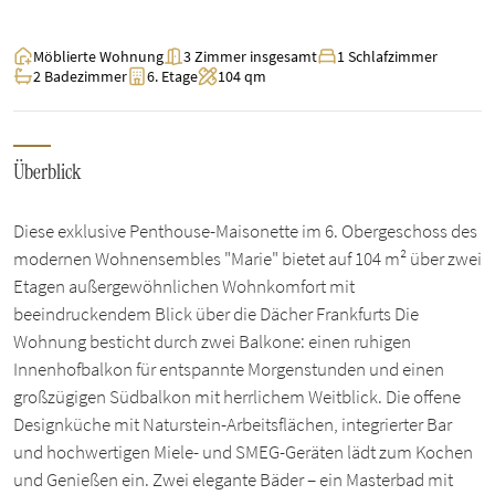
Möblierte Wohnung
3 Zimmer insgesamt
1 Schlafzimmer
2 Badezimmer
6. Etage
104 qm
Überblick
Diese exklusive Penthouse-Maisonette im 6. Obergeschoss des
modernen Wohnensembles "Marie" bietet auf 104 m² über zwei
Etagen außergewöhnlichen Wohnkomfort mit
beeindruckendem Blick über die Dächer Frankfurts Die
Wohnung besticht durch zwei Balkone: einen ruhigen
Innenhofbalkon für entspannte Morgenstunden und einen
großzügigen Südbalkon mit herrlichem Weitblick. Die offene
Designküche mit Naturstein-Arbeitsflächen, integrierter Bar
und hochwertigen Miele- und SMEG-Geräten lädt zum Kochen
und Genießen ein. Zwei elegante Bäder – ein Masterbad mit