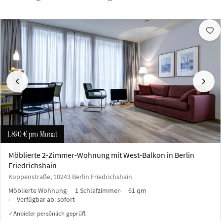
Vorherige
Näch
1.890 €
pro Monat
Möblierte 2-Zimmer-Wohnung mit West-Balkon in Berlin
Friedrichshain
Koppenstraße, 10243 Berlin Friedrichshain
Möblierte Wohnung
1 Schlafzimmer
61 qm
Verfügbar ab:
sofort
Anbieter persönlich geprüft
✓