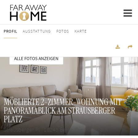
PROFIL
AUSSTATTUNG
FOTOS
KARTE
ALLE FOTOS ANZEIGEN
MÖBLIERTE 2-ZIMMER-WOHNUNG MIT
PANORAMABLICK AM STRAUSBERGER
PLATZ
Strausberger Pl., 10243 Berlin Friedrichshain