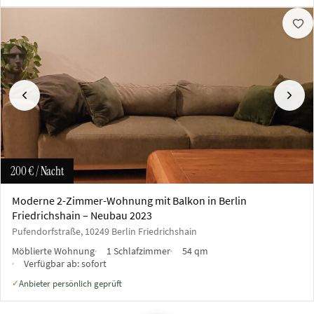
Vorherige
Näch
200 €
/ Nacht
Moderne 2-Zimmer-Wohnung mit Balkon in Berlin
Friedrichshain – Neubau 2023
Pufendorfstraße, 10249 Berlin Friedrichshain
Möblierte Wohnung
1 Schlafzimmer
54 qm
Verfügbar ab:
sofort
Anbieter persönlich geprüft
✓