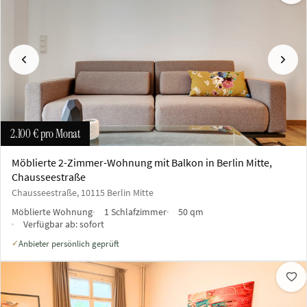
Vorherige
Näch
2.100 €
pro Monat
Möblierte 2-Zimmer-Wohnung mit Balkon in Berlin Mitte,
Chausseestraße
Chausseestraße, 10115 Berlin Mitte
Möblierte Wohnung
1 Schlafzimmer
50 qm
Verfügbar ab:
sofort
Anbieter persönlich geprüft
✓