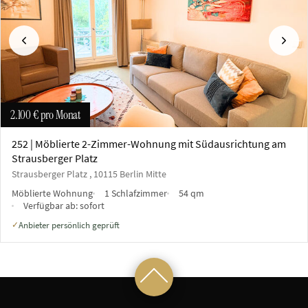
Vorherige
Näch
2.100 €
pro Monat
252 | Möblierte 2-Zimmer-Wohnung mit Südausrichtung am
Strausberger Platz
Strausberger Platz , 10115 Berlin Mitte
Möblierte Wohnung
1 Schlafzimmer
54 qm
Verfügbar ab:
sofort
Anbieter persönlich geprüft
✓