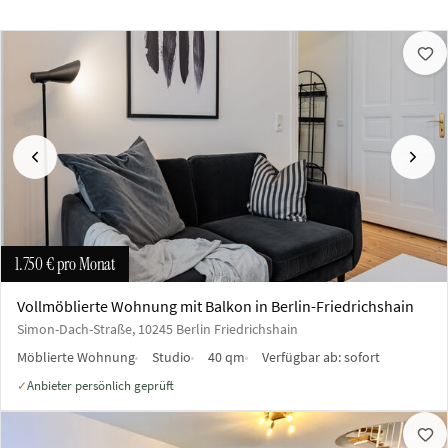
Vorherige
Näch
1.750 €
pro Monat
Vollmöblierte Wohnung mit Balkon in Berlin-Friedrichshain
Simon-Dach-Straße, 10245 Berlin Friedrichshain
Möblierte Wohnung
Studio
40 qm
Verfügbar ab:
sofort
Anbieter persönlich geprüft
✓