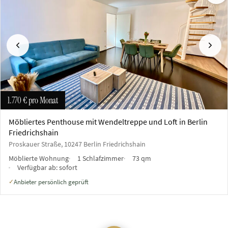
Vorherige
Näch
1.770 €
pro Monat
Möbliertes Penthouse mit Wendeltreppe und Loft in Berlin
Friedrichshain
Proskauer Straße, 10247 Berlin Friedrichshain
Möblierte Wohnung
1 Schlafzimmer
73 qm
Verfügbar ab:
sofort
Anbieter persönlich geprüft
✓