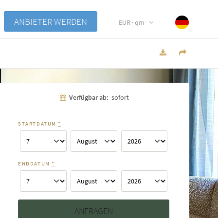
ANBIETER WERDEN
EUR · qm
Verfügbar ab:
sofort
STARTDATUM
*
ENDDATUM
*