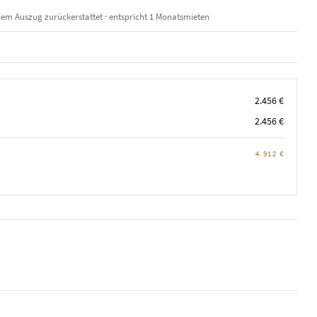
em Auszug zurückerstattet · entspricht 1 Monatsmieten
2.456 €
2.456 €
4.912 €