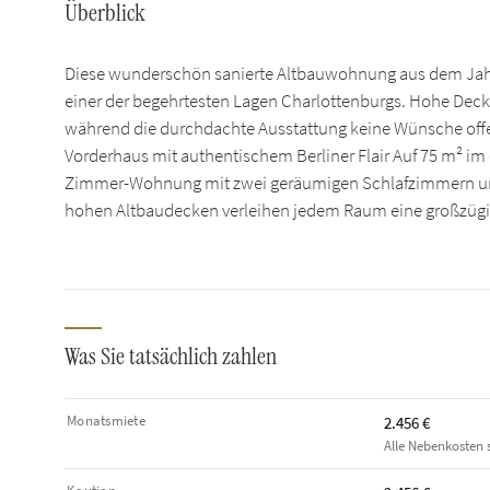
Überblick
Diese wunderschön sanierte Altbauwohnung aus dem Jahr
einer der begehrtesten Lagen Charlottenburgs. Hohe Dec
während die durchdachte Ausstattung keine Wünsche offe
Vorderhaus mit authentischem Berliner Flair Auf 75 m² im 
Zimmer-Wohnung mit zwei geräumigen Schlafzimmern und
hohen Altbaudecken verleihen jedem Raum eine großzü
Was Sie tatsächlich zahlen
Monatsmiete
2.456 €
Alle Nebenkosten s