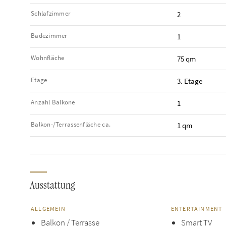
Schlafzimmer
2
Badezimmer
1
Wohnfläche
75 qm
Etage
3. Etage
Anzahl Balkone
1
Balkon-/Terrassen­fläche ca.
1 qm
Ausstattung
ALLGEMEIN
ENTERTAINMENT
Balkon / Terrasse
Smart TV