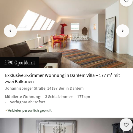
Vorherige
Näch
5.790 €
pro Monat
Exklusive 3-Zimmer Wohnung in Dahlem Villa – 177 m² mit
zwei Balkonen
Johannisberger Straße, 14197 Berlin Dahlem
Möblierte Wohnung
3 Schlafzimmer
177 qm
Verfügbar ab:
sofort
Anbieter persönlich geprüft
✓