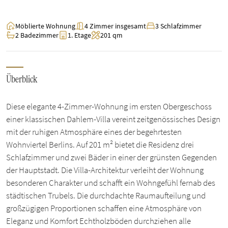
Möblierte Wohnung
4 Zimmer insgesamt
3 Schlafzimmer
2 Badezimmer
1. Etage
201 qm
Überblick
Diese elegante 4-Zimmer-Wohnung im ersten Obergeschoss
einer klassischen Dahlem-Villa vereint zeitgenössisches Design
mit der ruhigen Atmosphäre eines der begehrtesten
Wohnviertel Berlins. Auf 201 m² bietet die Residenz drei
Schlafzimmer und zwei Bäder in einer der grünsten Gegenden
der Hauptstadt. Die Villa-Architektur verleiht der Wohnung
besonderen Charakter und schafft ein Wohngefühl fernab des
städtischen Trubels. Die durchdachte Raumaufteilung und
großzügigen Proportionen schaffen eine Atmosphäre von
Eleganz und Komfort Echtholzböden durchziehen alle