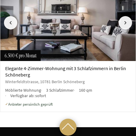
Vorherige
Näch
6.500 €
pro Monat
Elegante 4-Zimmer-Wohnung mit 3 Schlafzimmern in Berlin
Schöneberg
Winterfeldtstrasse, 10781 Berlin Schöneberg
Möblierte Wohnung
3 Schlafzimmer
160 qm
Verfügbar ab:
sofort
Anbieter persönlich geprüft
✓