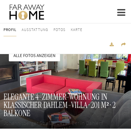
PROFIL
AUSSTATTUNG
FOTOS
KARTE
ALLE FOTOS ANZEIGEN
ELEGANTE 4-ZIMMER-WOHNUNG IN
KLASSISCHER DAHLEM-VILLA · 201 M² · 2
BALKONE
Johannisberger Straße, 14197 Berlin Dahlem