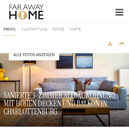
PROFIL
AUSSTATTUNG
FOTOS
KARTE
ALLE FOTOS ANZEIGEN
SANIERTE 3-ZIMMER ALTBAUWOHNUNG
MIT HOHEN DECKEN UND BALKON IN
CHARLOTTENBURG
Kamminer Str., 10589 Berlin Charlottenburg