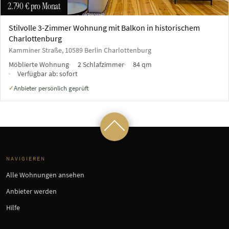
2.790 €
pro Monat
Stilvolle 3-Zimmer Wohnung mit Balkon in historischem
Charlottenburg
Kamminer Straße, 10589 Berlin Charlottenburg
Möblierte Wohnung
2 Schlafzimmer
84 qm
Verfügbar ab:
sofort
Anbieter persönlich geprüft
✓
NAVIGIEREN
Alle Wohnungen ansehen
Anbieter werden
Hilfe