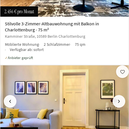
2.456 €
pro Monat
Stilvolle 3-Zimmer-Altbauwohnung mit Balkon in
Charlottenburg - 75 m²
Kamminer Straße, 10589 Berlin Charlottenburg
Möblierte Wohnung
2 Schlafzimmer
75 qm
Verfügbar ab:
sofort
Anbieter geprüft
✓
Vorherige
Näch