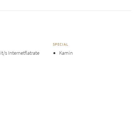
SPECIAL
t/s Internetflatrate
Kamin