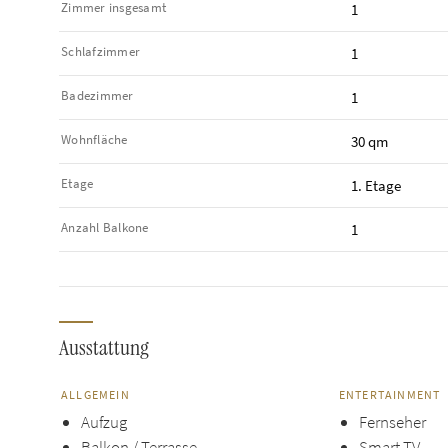
Zimmer insgesamt
1
Schlafzimmer
1
Badezimmer
1
Wohnfläche
30 qm
Etage
1. Etage
Anzahl Balkone
1
Ausstattung
ALLGEMEIN
ENTERTAINMENT
Aufzug
Fernseher
Balkon / Terrasse
Smart TV