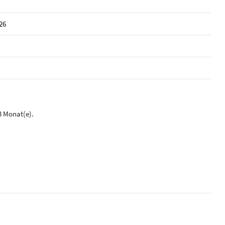
26
3 Monat(e).