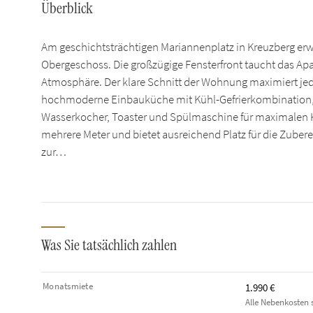
Überblick
Am geschichtsträchtigen Mariannenplatz in Kreuzberg erw
Obergeschoss. Die großzügige Fensterfront taucht das Ap
Atmosphäre. Der klare Schnitt der Wohnung maximiert jed
hochmoderne Einbauküche mit Kühl-Gefrierkombination, 
Wasserkocher, Toaster und Spülmaschine für maximalen Ko
mehrere Meter und bietet ausreichend Platz für die Zube
zur…
Was Sie tatsächlich zahlen
Monatsmiete
1.990 €
Alle Nebenkosten s