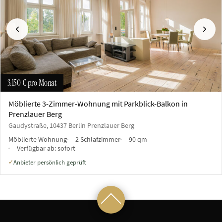
Vorherige
Näch
3.150 €
pro Monat
Möblierte 3-Zimmer-Wohnung mit Parkblick-Balkon in
Prenzlauer Berg
Gaudystraße, 10437 Berlin Prenzlauer Berg
Möblierte Wohnung
2 Schlafzimmer
90 qm
Verfügbar ab:
sofort
Anbieter persönlich geprüft
✓