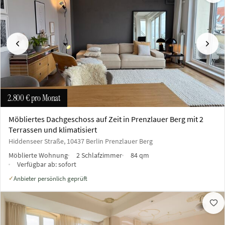
Vorherige
Näch
2.800 €
pro Monat
Möbliertes Dachgeschoss auf Zeit in Prenzlauer Berg mit 2
Terrassen und klimatisiert
Hiddenseer Straße, 10437 Berlin Prenzlauer Berg
Möblierte Wohnung
2 Schlafzimmer
84 qm
Verfügbar ab:
sofort
Anbieter persönlich geprüft
✓