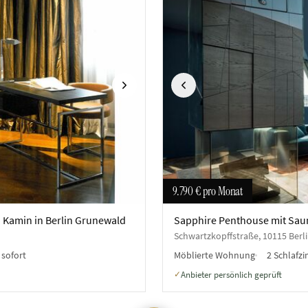
Nächste
Vorherige
9.790 €
pro Monat
 Kamin in Berlin Grunewald
Sapphire Penthouse mit Sauna
Schwartzkopffstraße, 10115 Berli
:
sofort
Möblierte Wohnung
2 Schlafz
Anbieter persönlich geprüft
✓