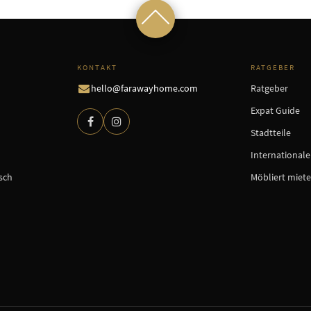
KONTAKT
RATGEBER
hello@farawayhome.com
Ratgeber
Expat Guide
Stadtteile
International
sch
Möbliert miet