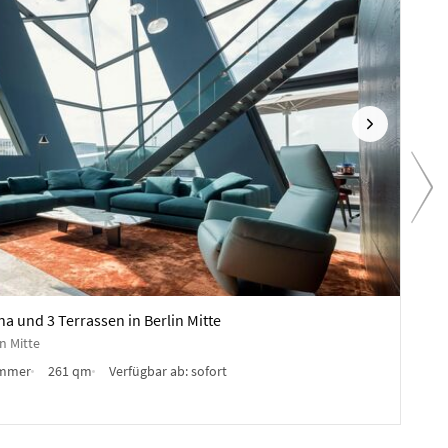
Nächste
Vo
10.78
 und 3 Terrassen in Berlin Mitte
Exkl
n Mitte
Dorot
immer
261 qm
Verfügbar ab:
sofort
Möbl
Anb
✓