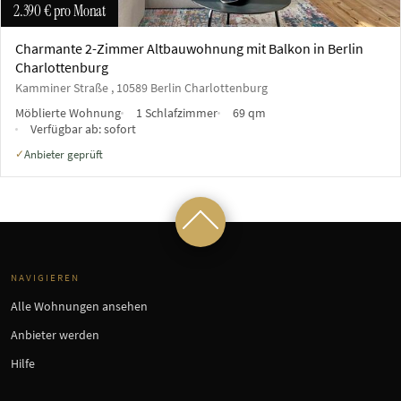
2.390 €
pro Monat
Charmante 2-Zimmer Altbauwohnung mit Balkon in Berlin
Charlottenburg
Kamminer Straße , 10589 Berlin Charlottenburg
Möblierte Wohnung
1 Schlafzimmer
69 qm
Verfügbar ab:
sofort
Anbieter geprüft
✓
NAVIGIEREN
Alle Wohnungen ansehen
Anbieter werden
Hilfe