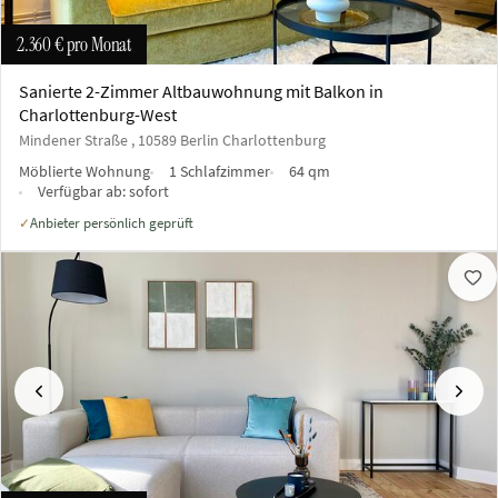
2.360 €
pro Monat
Sanierte 2-Zimmer Altbauwohnung mit Balkon in
Charlottenburg-West
Mindener Straße , 10589 Berlin Charlottenburg
Möblierte Wohnung
1 Schlafzimmer
64 qm
Verfügbar ab:
sofort
Anbieter persönlich geprüft
✓
Vorherige
Näch