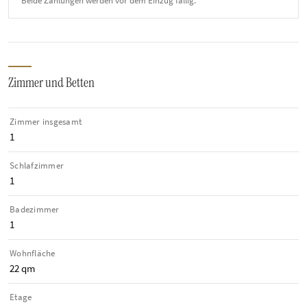
Beide Zahlungen werden vor dem Einzug fällig.
Zimmer und Betten
Zimmer insgesamt
1
Schlafzimmer
1
Badezimmer
1
Wohnfläche
22 qm
Etage