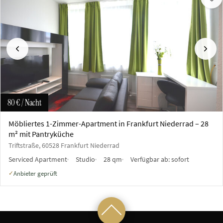
Vorherige
Näch
80 €
/ Nacht
Möbliertes 1-Zimmer-Apartment in Frankfurt Niederrad – 28
m² mit Pantryküche
Triftstraße, 60528 Frankfurt Niederrad
Serviced Apartment
Studio
28 qm
Verfügbar ab:
sofort
Anbieter geprüft
✓