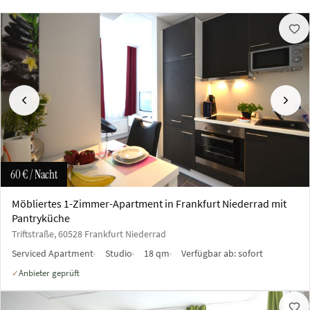
Vorherige
Näch
60 €
/ Nacht
Möbliertes 1-Zimmer-Apartment in Frankfurt Niederrad mit
Pantryküche
Triftstraße, 60528 Frankfurt Niederrad
Serviced Apartment
Studio
18 qm
Verfügbar ab:
sofort
Anbieter geprüft
✓