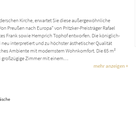
erderschen Kirche, erwartet Sie diese außergewöhnliche
on Preußen nach Europa" von Pritzker-Preisträger Rafael
es Frank sowie Hemprich Tophof entworfen. Die königlich-
neu interpretiert und zu höchster ästhetischer Qualität
orisches Ambiente mit modernstem Wohnkomfort. Die 65 m²
ei großzügige Zimmer mit einem…
mehr anzeigen +
wäsche