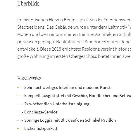
Überblick
Im historischen Herzen Berlins, vis-à-vis der Friedrichsw
Stadtresidenz. Das Gebäude wurde unter dem Leitmotiv "V
Moneo und den renommierten Berliner Architekten Schult
preußisch geprägte Baukultur des Standortes wurde dabei 
entwickelt. Diese 2018 errichtete Residenz vereint hist
große Wohnung im ersten Obergeschoss bietet Ihnen zw
Wissenswertes
- Sehr hochwertiges Interieur und moderne Kunst
- komplett ausgestattet mit Geschirr, Handtücher und Bett
- 2x wöchentlich Unterhaltsreinigung
- Concierge-Service
- Sonnige Loggia mit Blick auf den Schinkel Pavillon
- Eichenholzparkett