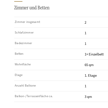
Zimmer und Betten
Zimmer insgesamt
2
Schlafzimmer
1
Badezimmer
1
Betten
1× Einzelbett
Wohnfläche
65 qm
Etage
1. Etage
Anzahl Balkone
1
Balkon-/Terrassen­fläche ca.
3 qm