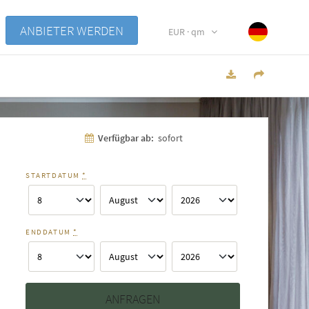
ANBIETER WERDEN
EUR · qm
Verfügbar ab:
sofort
STARTDATUM
*
ENDDATUM
*