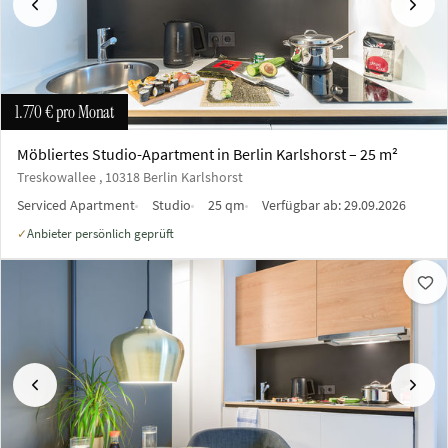
Vorherige
Näch
1.770 €
pro Monat
Möbliertes Studio-Apartment in Berlin Karlshorst – 25 m²
Treskowallee , 10318 Berlin Karlshorst
Serviced Apartment
Studio
25 qm
Verfügbar ab:
29.09.2026
Anbieter persönlich geprüft
✓
Vorherige
Näch