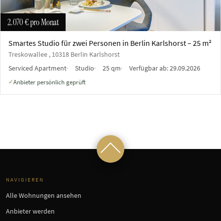
2.070 €
pro Monat
Smartes Studio für zwei Personen in Berlin Karlshorst – 25 m²
Treskowallee , 10318 Berlin Karlshorst
Serviced Apartment
Studio
25 qm
Verfügbar ab:
29.09.2026
Anbieter persönlich geprüft
✓
NAVIGIEREN
Alle Wohnungen ansehen
Anbieter werden