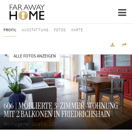
PROFIL
AUSSTATTUNG
FOTOS
KARTE
ALLE FOTOS ANZEIGEN
606 | MÖBLIERTE 3-ZIMMER-WOHNUNG
MIT 2 BALKONEN IN FRIEDRICHSHAIN
Boxhagener Straße, 10245 Berlin Friedrichshain