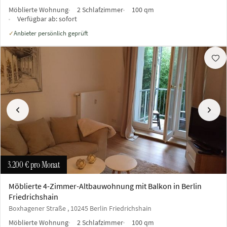
Möblierte Wohnung
2 Schlafzimmer
100 qm
Verfügbar ab:
sofort
Anbieter persönlich geprüft
✓
Vorherige
Näch
3.200 €
pro Monat
Möblierte 4-Zimmer-Altbauwohnung mit Balkon in Berlin
Friedrichshain
Boxhagener Straße , 10245 Berlin Friedrichshain
Möblierte Wohnung
2 Schlafzimmer
100 qm