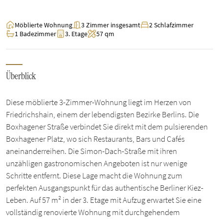
Möblierte Wohnung
3 Zimmer insgesamt
2 Schlafzimmer
1 Badezimmer
3. Etage
57 qm
Überblick
Diese möblierte 3-Zimmer-Wohnung liegt im Herzen von
Friedrichshain, einem der lebendigsten Bezirke Berlins. Die
Boxhagener Straße verbindet Sie direkt mit dem pulsierenden
Boxhagener Platz, wo sich Restaurants, Bars und Cafés
aneinanderreihen. Die Simon-Dach-Straße mit ihren
unzähligen gastronomischen Angeboten ist nur wenige
Schritte entfernt. Diese Lage macht die Wohnung zum
perfekten Ausgangspunkt für das authentische Berliner Kiez-
Leben. Auf 57 m² in der 3. Etage mit Aufzug erwartet Sie eine
vollständig renovierte Wohnung mit durchgehendem