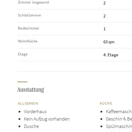
Zimmer insgesamt
2
Schlafzimmer
2
Badezimmer
1
Wohnfläche
63 qm
Etage
4. Etage
Ausstattung
ALLGEMEIN
KÜCHE
Vorderhaus
Kaffeemasch
Kein Aufzug vorhanden
Geschirr & B
Dusche
Spülmaschi