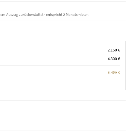
em Auszug zurückerstattet · entspricht 2 Monatsmieten
2.150 €
4.300 €
6.450 €