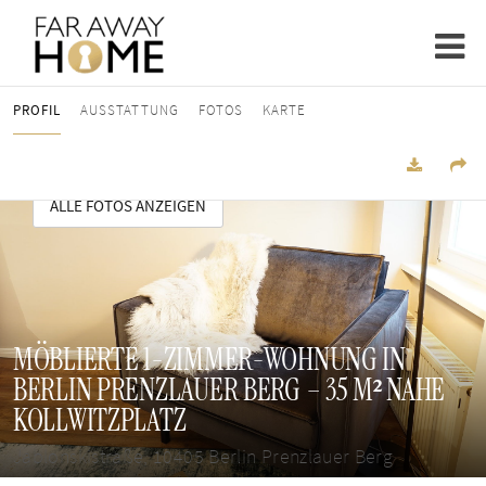
PROFIL
AUSSTATTUNG
FOTOS
KARTE
ALLE FOTOS ANZEIGEN
MÖBLIERTE 1-ZIMMER-WOHNUNG IN
BERLIN PRENZLAUER BERG – 35 M² NAHE
KOLLWITZPLATZ
Jablonskistraße, 10405 Berlin Prenzlauer Berg