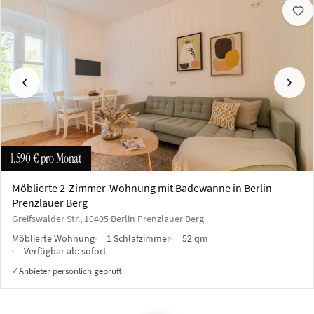
Vorherige
Näch
1.590 €
pro Monat
Möblierte 2-Zimmer-Wohnung mit Badewanne in Berlin
Prenzlauer Berg
Greifswalder Str., 10405 Berlin Prenzlauer Berg
Möblierte Wohnung
1 Schlafzimmer
52 qm
Verfügbar ab:
sofort
Anbieter persönlich geprüft
✓