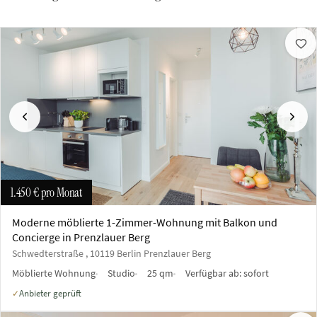
Vorherige
Näch
1.450 €
pro Monat
Moderne möblierte 1-Zimmer-Wohnung mit Balkon und
Concierge in Prenzlauer Berg
Schwedterstraße , 10119 Berlin Prenzlauer Berg
Möblierte Wohnung
Studio
25 qm
Verfügbar ab:
sofort
Anbieter geprüft
✓