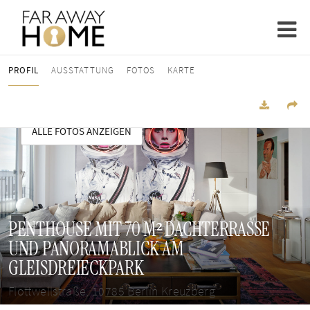
PROFIL
AUSSTATTUNG
FOTOS
KARTE
ALLE FOTOS ANZEIGEN
PENTHOUSE MIT 70 M² DACHTERRASSE
UND PANORAMABLICK AM
GLEISDREIECKPARK
Flottwellstraße, 10785 Berlin Kreuzberg