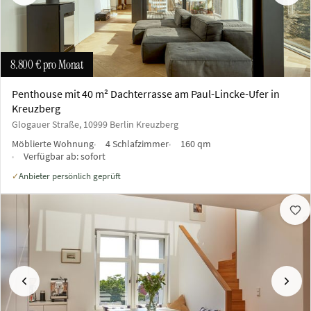
8.800 €
pro Monat
Penthouse mit 40 m² Dachterrasse am Paul-Lincke-Ufer in
Kreuzberg
Glogauer Straße, 10999 Berlin Kreuzberg
Möblierte Wohnung
4 Schlafzimmer
160 qm
Verfügbar ab:
sofort
Anbieter persönlich geprüft
✓
Vorherige
Näch