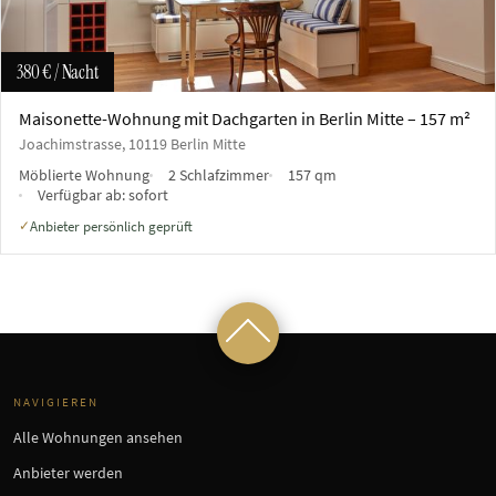
380 €
/ Nacht
Maisonette-Wohnung mit Dachgarten in Berlin Mitte – 157 m²
Joachimstrasse, 10119 Berlin Mitte
Möblierte Wohnung
2 Schlafzimmer
157 qm
Verfügbar ab:
sofort
Anbieter persönlich geprüft
✓
NAVIGIEREN
Alle Wohnungen ansehen
Anbieter werden