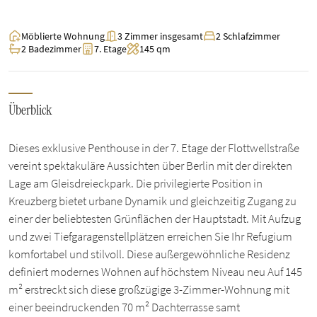
Möblierte Wohnung
3 Zimmer insgesamt
2 Schlafzimmer
2 Badezimmer
7. Etage
145 qm
Überblick
Dieses exklusive Penthouse in der 7. Etage der Flottwellstraße
vereint spektakuläre Aussichten über Berlin mit der direkten
Lage am Gleisdreieckpark. Die privilegierte Position in
Kreuzberg bietet urbane Dynamik und gleichzeitig Zugang zu
einer der beliebtesten Grünflächen der Hauptstadt. Mit Aufzug
und zwei Tiefgaragenstellplätzen erreichen Sie Ihr Refugium
komfortabel und stilvoll. Diese außergewöhnliche Residenz
definiert modernes Wohnen auf höchstem Niveau neu Auf 145
m² erstreckt sich diese großzügige 3-Zimmer-Wohnung mit
einer beeindruckenden 70 m² Dachterrasse samt