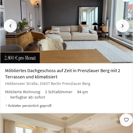
Vorherige
Näch
2.800 €
pro Monat
Möbliertes Dachgeschoss auf Zeit in Prenzlauer Berg mit 2
Terrassen und klimatisiert
Hiddenseer Straße, 10437 Berlin Prenzlauer Berg
Möblierte Wohnung
2 Schlafzimmer
84 qm
Verfügbar ab:
sofort
Anbieter persönlich geprüft
✓