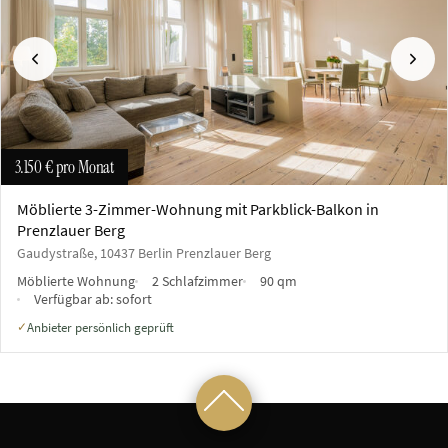
Vorherige
Näch
3.150 €
pro Monat
Möblierte 3-Zimmer-Wohnung mit Parkblick-Balkon in
Prenzlauer Berg
Gaudystraße, 10437 Berlin Prenzlauer Berg
Möblierte Wohnung
2 Schlafzimmer
90 qm
Verfügbar ab:
sofort
Anbieter persönlich geprüft
✓