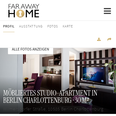
PROFIL
AUSSTATTUNG
FOTOS
KARTE
ALLE FOTOS ANZEIGEN
MÖBLIERTES STUDIO-APARTMENT IN
BERLIN CHARLOTTENBURG · 30 M²
Wilmersdorfer Straße, 10585 Berlin Charlottenburg