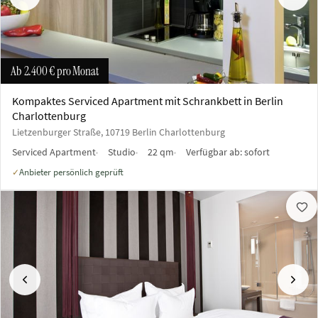
Vorherige
Näch
Ab
2.400 €
pro Monat
Kompaktes Serviced Apartment mit Schrankbett in Berlin
Charlottenburg
Lietzenburger Straße, 10719 Berlin Charlottenburg
Serviced Apartment
Studio
22 qm
Verfügbar ab:
sofort
Anbieter persönlich geprüft
✓
Vorherige
Näch