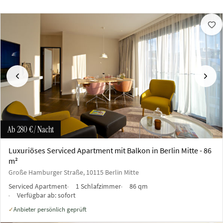
Vorherige
Näch
Ab
280 €
/ Nacht
Luxuriöses Serviced Apartment mit Balkon in Berlin Mitte - 86
m²
Große Hamburger Straße, 10115 Berlin Mitte
Serviced Apartment
1 Schlafzimmer
86 qm
Verfügbar ab:
sofort
Anbieter persönlich geprüft
✓