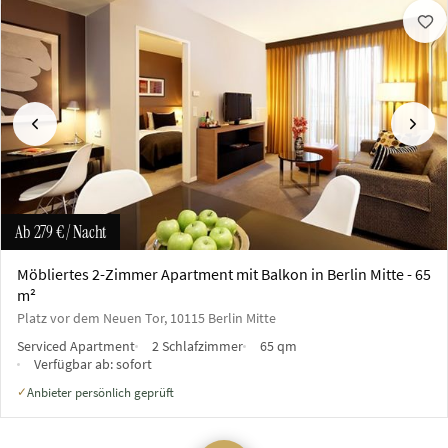
Vorherige
Näch
Ab
279 €
/ Nacht
Möbliertes 2-Zimmer Apartment mit Balkon in Berlin Mitte - 65
m²
Platz vor dem Neuen Tor, 10115 Berlin Mitte
Serviced Apartment
2 Schlafzimmer
65 qm
Verfügbar ab:
sofort
Anbieter persönlich geprüft
✓