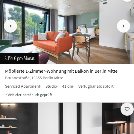
Vorherige
Näch
2.154 €
pro Monat
Möblierte 1-Zimmer-Wohnung mit Balkon in Berlin Mitte
Brunnestraße, 13355 Berlin Mitte
Serviced Apartment
Studio
41 qm
Verfügbar ab:
sofort
Anbieter persönlich geprüft
✓