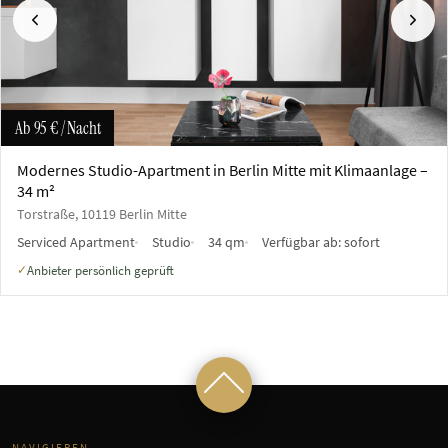
Vorherige
Näch
Ab
95 €
/ Nacht
Modernes Studio-Apartment in Berlin Mitte mit Klimaanlage –
34 m²
Torstraße, 10119 Berlin Mitte
Serviced Apartment
Studio
34 qm
Verfügbar ab:
sofort
Anbieter persönlich geprüft
✓
NAVIGIEREN