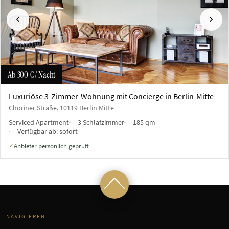
Vorherige
Näch
Ab
300 €
/ Nacht
Luxuriöse 3-Zimmer-Wohnung mit Concierge in Berlin-Mitte
Choriner Straße, 10119 Berlin Mitte
Serviced Apartment
3 Schlafzimmer
185 qm
Verfügbar ab:
sofort
Anbieter persönlich geprüft
✓
NAVIGIEREN