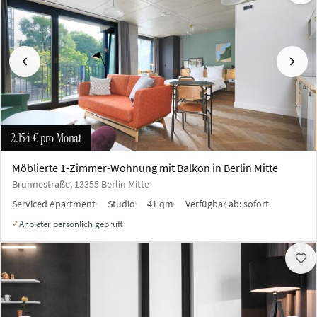
Vorherige
Näch
2.154 €
pro Monat
Möblierte 1-Zimmer-Wohnung mit Balkon in Berlin Mitte
Brunnestraße, 13355 Berlin Mitte
Serviced Apartment
Studio
41 qm
Verfügbar ab:
sofort
Anbieter persönlich geprüft
✓