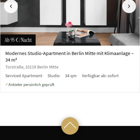
Vorherige
Näch
Ab
95 €
/ Nacht
Modernes Studio-Apartment in Berlin Mitte mit Klimaanlage –
34 m²
Torstraße, 10119 Berlin Mitte
Serviced Apartment
Studio
34 qm
Verfügbar ab:
sofort
Anbieter persönlich geprüft
✓