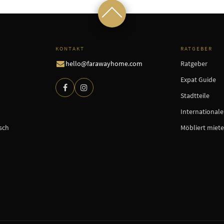
KONTAKT
RATGEBER
hello@farawayhome.com
Ratgeber
Expat Guide
Stadtteile
International
sch
Möbliert miet