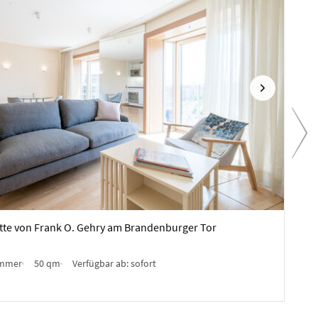
Nächste
Vo
2.360
tte von Frank O. Gehry am Brandenburger Tor
Sani
Mind
immer
50 qm
Verfügbar ab:
sofort
Möbl
Anb
✓